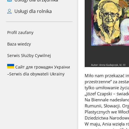
Usługi dla rolnika
Profil zaufany
Baza wiedzy
Serwis Służby Cywilnej
Сайт для громадян України
–
Serwis dla obywateli Ukrainy
Miło nam przekazać inf
przestrzenne” za zesta
tylko umiłowanie życi
„Józef Czapski – świad
Na Biennale nadesłano 
Rumunii, Słowacji. Or
Plastycznych we Włoc
Dziedzictwa Narodow
W maju, Ania wzięła r