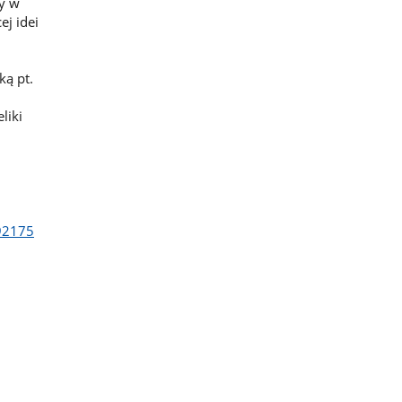
y w
ej idei
ką pt.
liki
92175