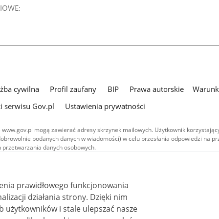
IOWE:
użba cywilna
Profil zaufany
BIP
Prawa autorskie
Warunki
i serwisu Gov.pl
Ustawienia prywatności
 www.gov.pl mogą zawierać adresy skrzynek mailowych. Użytkownik korzystający
dobrowolnie podanych danych w wiadomości) w celu przesłania odpowiedzi na prz
ach przetwarzania danych osobowych.
we publikowane w serwisie (z wyłączeniem treści audiowizualnych), są
 na licencji typu Creative Commons: uznanie autorstwa - na tych samych
 (CC BY-SA 4.0). Materiały audiowizualne, w tym zdjęcia, materiały audio i wideo
ienia prawidłowego funkcjonowania
ane na licencji typu Creative Commons: uznanie autorstwa użycie niekomercyjne 
ależnych 4.0 (CC BY-NC-ND 4.0), o ile nie jest to stwierdzone inaczej.
i działania strony. Dzięki nim
 użytkowników i stale ulepszać nasze