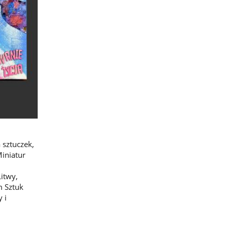
 sztuczek,
iniatur
Litwy,
m Sztuk
 i