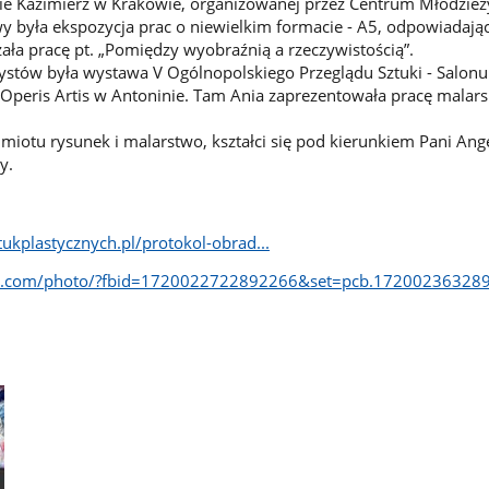
ie Kazimierz w Krakowie, organizowanej przez Centrum Młodzież
y była ekspozycja prac o niewielkim formacie - A5, odpowiadając
ała pracę pt. „Pomiędzy wyobraźnią a rzeczywistością”.
stów była wystawa V Ogólnopolskiego Przeglądu Sztuki - Salonu
Operis Artis w Antoninie. Tam Ania zaprezentowała pracę malars
miotu rysunek i malarstwo, kształci się pod kierunkiem Pani Ange
y.
ukplastycznych.pl/protokol-obrad...
ok.com/photo/?fbid=1720022722892266&set=pcb.17200236328