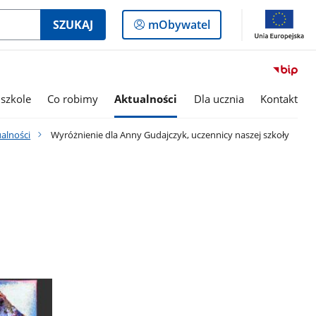
Logowanie
SZUKAJ
mObywatel
do
panelu
szkole
Co robimy
Aktualności
Dla ucznia
Kontakt
alności
Wyróżnienie dla Anny Gudajczyk, uczennicy naszej szkoły