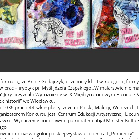
ormację, że Annie Gudajczyk, uczennicy kl. III w kategorii „formy
w prac – tryptyk pt: Myśl Józefa Czapskiego „W malarstwie nie ma
a” Jury przyznało Wyróżnienie w IX Międzynarodowym Biennale M
ek historii” we Włocławku.
1036 prac z 44 szkół plastycznych z Polski, Malezji, Wenezueli, 
ganizatorem Konkursu jest: Centrum Edukacji Artystycznej, Liceu
ławku. Wydarzenie honorowym patronatem objął Minister Kultury
ego.
ównież udział w ogólnopolskiej wystawie open call „Pomiędzy”