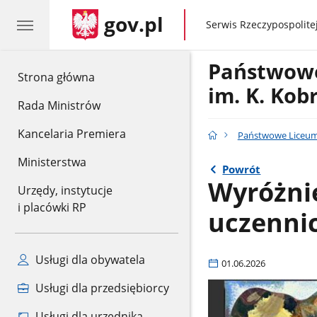
gov.pl
gov.pl
Serwis Rzeczypospolitej
Państwowe
gov.pl
Strona główna
im. K. Kob
Rada Ministrów
Kancelaria Premiera
Państwowe Liceum 
Ministerstwa
Powrót
Wyróżnie
Urzędy, instytucje
i placówki RP
uczennic
Usługi dla obywatela
01.06.2026
Usługi dla przedsiębiorcy
Usługi dla urzędnika