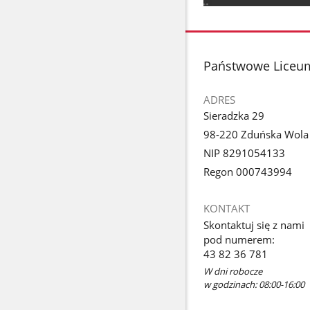
Pokaż
zdjęcie
1
z
stopka
Państwowe Liceum 
galerii.
ADRES
Sieradzka 29
98-220 Zduńska Wola
NIP 8291054133
Regon 000743994
KONTAKT
Skontaktuj się z nami
pod numerem:
43 82 36 781
W dni robocze
w godzinach: 08:00-16:00