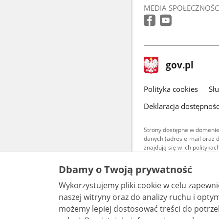
MEDIA SPOŁECZNOŚC
stopka
Strona
gov.pl
gov.pl
główna
gov.pl
Polityka cookies
Sł
Deklaracja dostępnośc
Strony dostępne w domenie
danych (adres e-mail oraz 
znajdują się w ich polityk
Treści teksto
Dbamy o Twoją prywatność
udostępniane
warunkach 4.0
Wykorzystujemy pliki cookie w celu zapewn
są udostępni
bez utworów z
naszej witryny oraz do analizy ruchu i optymalizacj
możemy lepiej dostosować treści do potrzeb