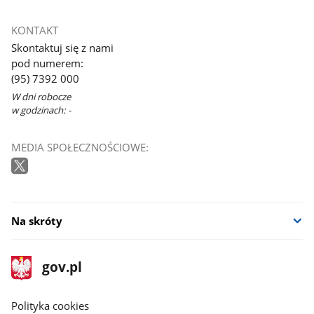
KONTAKT
Skontaktuj się z nami
pod numerem:
(95) 7392 000
W dni robocze
w godzinach: -
MEDIA SPOŁECZNOŚCIOWE:
Na skróty
stopka
Strona
gov.pl
gov.pl
główna
gov.pl
Polityka cookies