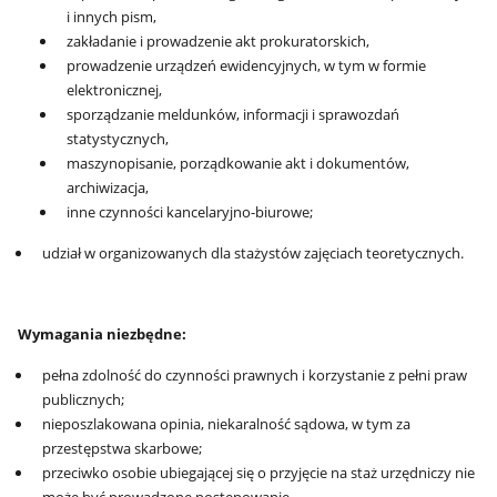
i innych pism,
zakładanie i prowadzenie akt prokuratorskich,
prowadzenie urządzeń ewidencyjnych, w tym w formie
elektronicznej,
sporządzanie meldunków, informacji i sprawozdań
statystycznych,
maszynopisanie, porządkowanie akt i dokumentów,
archiwizacja,
inne czynności kancelaryjno-biurowe;
udział w organizowanych dla stażystów zajęciach teoretycznych.
Wymagania niezbędne:
pełna zdolność do czynności prawnych i korzystanie z pełni praw
publicznych;
nieposzlakowana opinia, niekaralność sądowa, w tym za
przestępstwa skarbowe;
przeciwko osobie ubiegającej się o przyjęcie na staż urzędniczy nie
może być prowadzone postępowanie