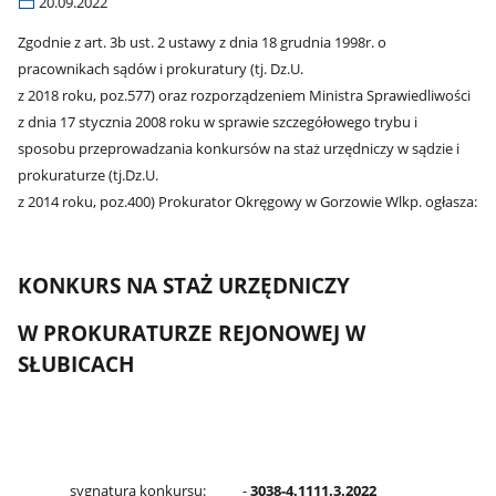
20.09.2022
Zgodnie z art. 3b ust. 2 ustawy z dnia 18 grudnia 1998r. o
pracownikach sądów i prokuratury (tj. Dz.U.
z 2018 roku, poz.577) oraz rozporządzeniem Ministra Sprawiedliwości
z dnia 17 stycznia 2008 roku w sprawie szczegółowego trybu i
sposobu przeprowadzania konkursów na staż urzędniczy w sądzie i
prokuraturze (tj.Dz.U.
z 2014 roku, poz.400) Prokurator Okręgowy w Gorzowie Wlkp. ogłasza:
KONKURS NA STAŻ URZĘDNICZY
W PROKURATURZE REJONOWEJ W
SŁUBICACH
sygnatura konkursu: -
3038-4.1111
.3.2022