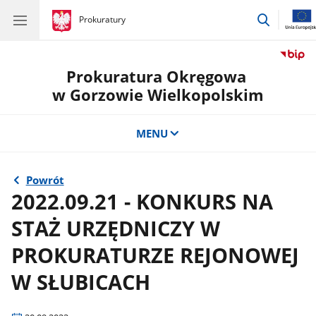
przejdź
gov.pl
Prokuratury
gov.pl
Prokuratury
do
wyszukiw
Prokuratura Okręgowa
w Gorzowie Wielkopolskim
MENU
Powrót
2022.09.21 - KONKURS NA
STAŻ URZĘDNICZY W
PROKURATURZE REJONOWEJ
W SŁUBICACH