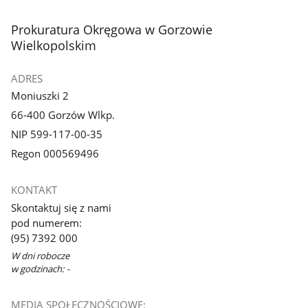
stopka
Prokuratura Okręgowa w Gorzowie
Wielkopolskim
ADRES
Moniuszki 2
66-400 Gorzów Wlkp.
NIP 599-117-00-35
Regon 000569496
KONTAKT
Skontaktuj się z nami
pod numerem:
(95) 7392 000
W dni robocze
w godzinach: -
MEDIA SPOŁECZNOŚCIOWE: