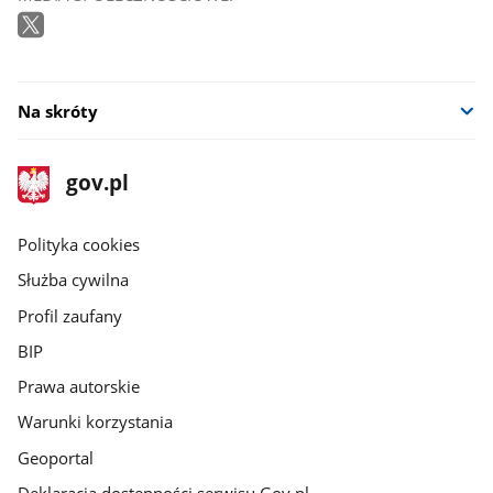
Na skróty
stopka
Strona
gov.pl
gov.pl
główna
gov.pl
Polityka cookies
Służba cywilna
Profil zaufany
BIP
Prawa autorskie
Warunki korzystania
Geoportal
Deklaracja dostępności serwisu Gov.pl