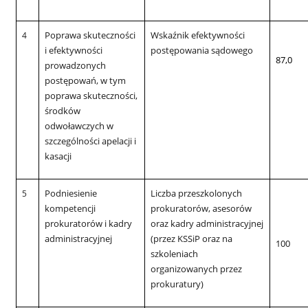
Poprawa skuteczności
Wskaźnik efektywności
4
i efektywności
postępowania sądowego
87,0
prowadzonych
postępowań, w tym
poprawa skuteczności,
środków
odwoławczych w
szczególności apelacji i
kasacji
Podniesienie
Liczba przeszkolonych
5
kompetencji
prokuratorów, asesorów
prokuratorów i kadry
oraz kadry administracyjnej
administracyjnej
(przez KSSiP oraz na
100
szkoleniach
organizowanych przez
prokuratury)