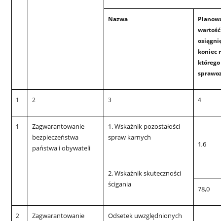
Nazwa
Planow
wartość
osiągni
koniec 
którego
sprawo
1
2
3
4
Zagwarantowanie
1. Wskaźnik pozostałości
1
bezpieczeństwa
spraw karnych
1,6
państwa i obywateli
2. Wskaźnik skuteczności
ścigania
78,0
Zagwarantowanie
Odsetek uwzględnionych
2