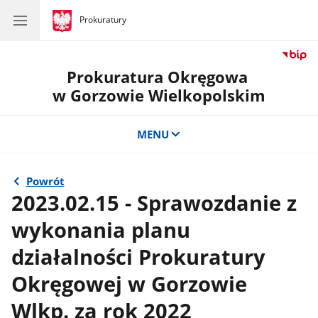
gov.pl
Prokuratury
gov.pl
Prokuratury
Prokuratura Okręgowa
w Gorzowie Wielkopolskim
MENU
Powrót
2023.02.15 - Sprawozdanie z
wykonania planu
działalności Prokuratury
Okręgowej w Gorzowie
Wlkp. za rok 2022