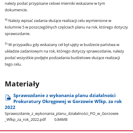
należy podać przypisane celowi mierniki wskazane w tym
dokumencie.
4)
Należy wpisać zadania służące realizacji celu wymienione w
kolumnie 5 w poszczególnych częściach planu na rok, którego dotyczy
sprawozdanie.
5)
W przypadku gdy wskazany cel był ujęty w budżecie państwa w
układzie zadaniowym na rok, którego dotyczy sprawozdanie, należy
podać wszystkie podjęte podzadania budżetowe służące realizacji
tego celu.
Materiały
Sprawozdanie z wykonania planu działalności
Prokuratury Okręgowej w Gorzowie Wlkp. za rok
2022
Sprawozdanie​_z​_wykonania​_planu​_działalności​_PO​_w​_Gorzowie​
_Wlkp​_za​_rok​_2022.pdf
0.84MB