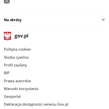
Na skróty
stopka
Strona
gov.pl
gov.pl
główna
gov.pl
Polityka cookies
Służba cywilna
Profil zaufany
BIP
Prawa autorskie
Warunki korzystania
Geoportal
Deklaracja dostępności serwisu Gov.pl