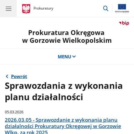
przejdź
gov.pl
Prokuratury
gov.pl
Prokuratury
do
wyszukiwar
Prokuratura Okręgowa
w Gorzowie Wielkopolskim
MENU
Powrót
Sprawozdania z wykonania
planu działalności
05.03.2026
2026.03.05 - Sprawozdanie z wykonania planu
działalności Prokuratury Okręgowej w Gorzowie
Wlkp. za rok 2025