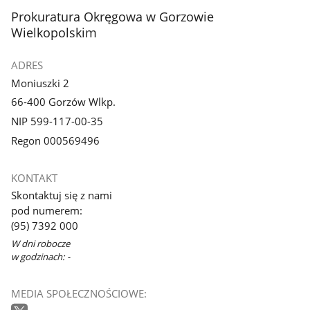
stopka
Prokuratura Okręgowa w Gorzowie
Wielkopolskim
ADRES
Moniuszki 2
66-400 Gorzów Wlkp.
NIP 599-117-00-35
Regon 000569496
KONTAKT
Skontaktuj się z nami
pod numerem:
(95) 7392 000
W dni robocze
w godzinach: -
MEDIA SPOŁECZNOŚCIOWE: