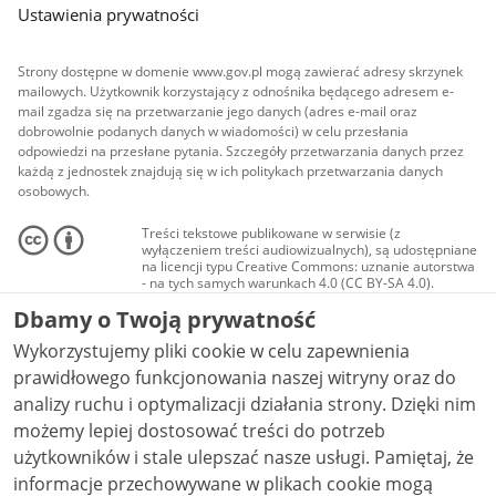
Ustawienia prywatności
Strony dostępne w domenie www.gov.pl mogą zawierać adresy skrzynek
mailowych. Użytkownik korzystający z odnośnika będącego adresem e-
mail zgadza się na przetwarzanie jego danych (adres e-mail oraz
dobrowolnie podanych danych w wiadomości) w celu przesłania
odpowiedzi na przesłane pytania. Szczegóły przetwarzania danych przez
każdą z jednostek znajdują się w ich politykach przetwarzania danych
osobowych.
Treści tekstowe publikowane w serwisie (z
wyłączeniem treści audiowizualnych), są udostępniane
na licencji typu Creative Commons: uznanie autorstwa
- na tych samych warunkach 4.0 (CC BY-SA 4.0).
Materiały audiowizualne, w tym zdjęcia, materiały
Dbamy o Twoją prywatność
audio i wideo, są udostępniane na licencji typu
Creative Commons: uznanie autorstwa użycie
Wykorzystujemy pliki cookie w celu zapewnienia
niekomercyjne - bez utworów zależnych 4.0 (CC BY-
NC-ND 4.0), o ile nie jest to stwierdzone inaczej.
prawidłowego funkcjonowania naszej witryny oraz do
analizy ruchu i optymalizacji działania strony. Dzięki nim
możemy lepiej dostosować treści do potrzeb
użytkowników i stale ulepszać nasze usługi. Pamiętaj, że
informacje przechowywane w plikach cookie mogą