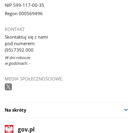
NIP 599-117-00-35
Regon 000569496
KONTAKT
Skontaktuj się z nami
pod numerem:
(95) 7392 000
W dni robocze
w godzinach: -
MEDIA SPOŁECZNOŚCIOWE:
Na skróty
stopka
Strona
gov.pl
gov.pl