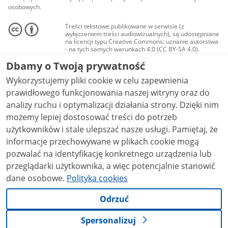
osobowych.
Treści tekstowe publikowane w serwisie (z
wyłączeniem treści audiowizualnych), są udostępniane
na licencji typu Creative Commons: uznanie autorstwa
- na tych samych warunkach 4.0 (CC BY-SA 4.0).
Materiały audiowizualne, w tym zdjęcia, materiały
Dbamy o Twoją prywatność
audio i wideo, są udostępniane na licencji typu
Creative Commons: uznanie autorstwa użycie
Wykorzystujemy pliki cookie w celu zapewnienia
niekomercyjne - bez utworów zależnych 4.0 (CC BY-
NC-ND 4.0), o ile nie jest to stwierdzone inaczej.
prawidłowego funkcjonowania naszej witryny oraz do
analizy ruchu i optymalizacji działania strony. Dzięki nim
możemy lepiej dostosować treści do potrzeb
użytkowników i stale ulepszać nasze usługi. Pamiętaj, że
informacje przechowywane w plikach cookie mogą
pozwalać na identyfikację konkretnego urządzenia lub
przeglądarki użytkownika, a więc potencjalnie stanowić
dane osobowe.
Polityka cookies
Odrzuć
Spersonalizuj