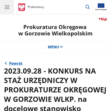
przejdź
gov.pl
Prokuratury
gov.pl
Prokuratury
do
wyszukiwar
Prokuratura Okręgowa
w Gorzowie Wielkopolskim
MENU
Powrót
2023.09.28 - KONKURS NA
STAŻ URZĘDNICZY W
PROKURATURZE OKRĘGOWEJ
W GORZOWIE WLKP. na
docelowe stanowisko