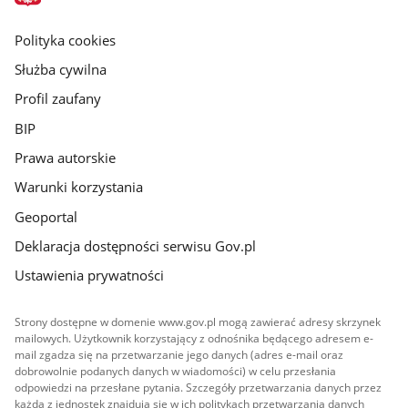
główna
gov.pl
Polityka cookies
Służba cywilna
Profil zaufany
BIP
Prawa autorskie
Warunki korzystania
Geoportal
Deklaracja dostępności serwisu Gov.pl
Ustawienia prywatności
Strony dostępne w domenie www.gov.pl mogą zawierać adresy skrzynek
mailowych. Użytkownik korzystający z odnośnika będącego adresem e-
mail zgadza się na przetwarzanie jego danych (adres e-mail oraz
dobrowolnie podanych danych w wiadomości) w celu przesłania
odpowiedzi na przesłane pytania. Szczegóły przetwarzania danych przez
każdą z jednostek znajdują się w ich politykach przetwarzania danych