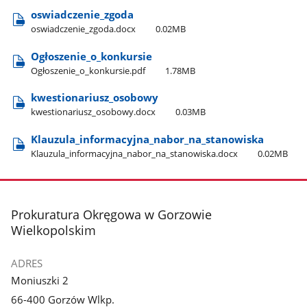
oswiadczenie​_zgoda
oswiadczenie​_zgoda.docx
0.02MB
Ogłoszenie​_o​_konkursie
Ogłoszenie​_o​_konkursie.pdf
1.78MB
kwestionariusz​_osobowy
kwestionariusz​_osobowy.docx
0.03MB
Klauzula​_informacyjna​_nabor​_na​_stanowiska
Klauzula​_informacyjna​_nabor​_na​_stanowiska.docx
0.02MB
stopka
Prokuratura Okręgowa w Gorzowie
Wielkopolskim
ADRES
Moniuszki 2
66-400 Gorzów Wlkp.