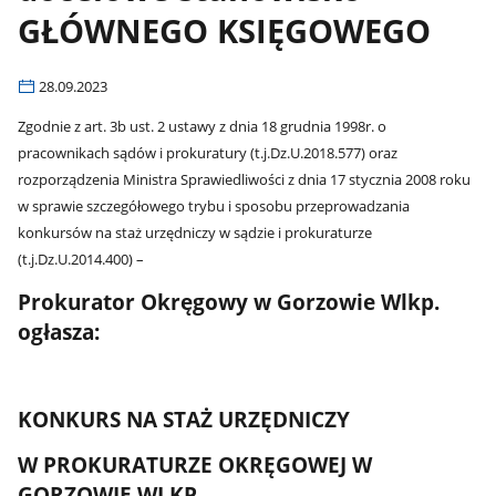
GŁÓWNEGO KSIĘGOWEGO
28.09.2023
Zgodnie z art. 3b ust. 2 ustawy z dnia 18 grudnia 1998r. o
pracownikach sądów i prokuratury (t.j.Dz.U.2018.577) oraz
rozporządzenia Ministra Sprawiedliwości z dnia 17 stycznia 2008 roku
w sprawie szczegółowego trybu i sposobu przeprowadzania
konkursów na staż urzędniczy w sądzie i prokuraturze
(t.j.Dz.U.2014.400) –
Prokurator Okręgowy w Gorzowie Wlkp.
ogłasza:
KONKURS NA STAŻ URZĘDNICZY
W PROKURATURZE OKRĘGOWEJ W
GORZOWIE WLKP.