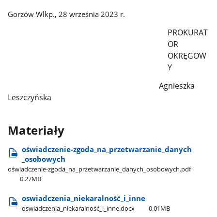
Gorzów Wlkp., 28 września 2023 r.
PROKURAT
OR
OKRĘGOW
Y
Agnieszka
Leszczyńska
Materiały
oświadczenie-zgoda​_na​_przetwarzanie​_danych​
_osobowych
oświadczenie-zgoda​_na​_przetwarzanie​_danych​_osobowych.pdf
0.27MB
oswiadczenia​_niekaralność​_i​_inne
oswiadczenia​_niekaralność​_i​_inne.docx
0.01MB