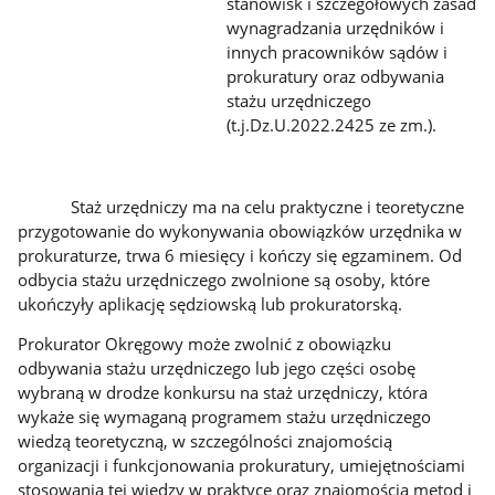
stanowisk i szczegółowych zasad
wynagradzania urzędników i
innych pracowników sądów i
prokuratury oraz odbywania
stażu urzędniczego
(t.j.Dz.U.2022.2425 ze zm.).
Staż urzędniczy ma na celu praktyczne i teoretyczne
przygotowanie do wykonywania obowiązków urzędnika w
prokuraturze, trwa 6 miesięcy i kończy się egzaminem. Od
odbycia stażu urzędniczego zwolnione są osoby, które
ukończyły aplikację sędziowską lub prokuratorską.
Prokurator Okręgowy może zwolnić z obowiązku
odbywania stażu urzędniczego lub jego części osobę
wybraną w drodze konkursu na staż urzędniczy, która
wykaże się wymaganą programem stażu urzędniczego
wiedzą teoretyczną, w szczególności znajomością
organizacji i funkcjonowania prokuratury, umiejętnościami
stosowania tej wiedzy w praktyce oraz znajomością metod i