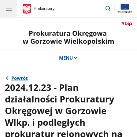
przejdź
gov.pl
Prokuratury
gov.pl
Prokuratury
do
wyszukiwar
Prokuratura Okręgowa
w Gorzowie Wielkopolskim
MENU
Powrót
2024.12.23 - Plan
działalności Prokuratury
Okręgowej w Gorzowie
Wlkp. i podległych
prokuratur rejonowych na