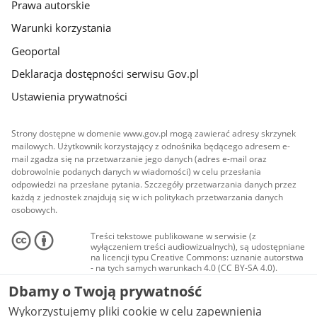
Prawa autorskie
Warunki korzystania
Geoportal
Deklaracja dostępności serwisu Gov.pl
Ustawienia prywatności
Strony dostępne w domenie www.gov.pl mogą zawierać adresy skrzynek
mailowych. Użytkownik korzystający z odnośnika będącego adresem e-
mail zgadza się na przetwarzanie jego danych (adres e-mail oraz
dobrowolnie podanych danych w wiadomości) w celu przesłania
odpowiedzi na przesłane pytania. Szczegóły przetwarzania danych przez
każdą z jednostek znajdują się w ich politykach przetwarzania danych
osobowych.
Treści tekstowe publikowane w serwisie (z
wyłączeniem treści audiowizualnych), są udostępniane
na licencji typu Creative Commons: uznanie autorstwa
- na tych samych warunkach 4.0 (CC BY-SA 4.0).
Materiały audiowizualne, w tym zdjęcia, materiały
Dbamy o Twoją prywatność
audio i wideo, są udostępniane na licencji typu
Creative Commons: uznanie autorstwa użycie
Wykorzystujemy pliki cookie w celu zapewnienia
niekomercyjne - bez utworów zależnych 4.0 (CC BY-