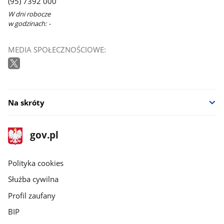
(95) 7392 000
W dni robocze
w godzinach: -
MEDIA SPOŁECZNOŚCIOWE:
Na skróty
stopka
Strona
gov.pl
gov.pl
główna
gov.pl
Polityka cookies
Służba cywilna
Profil zaufany
BIP