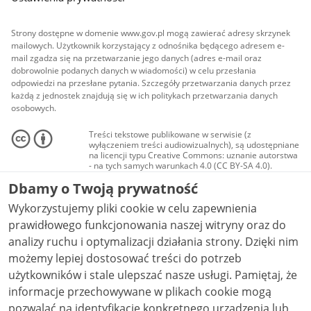
Strony dostępne w domenie www.gov.pl mogą zawierać adresy skrzynek
mailowych. Użytkownik korzystający z odnośnika będącego adresem e-
mail zgadza się na przetwarzanie jego danych (adres e-mail oraz
dobrowolnie podanych danych w wiadomości) w celu przesłania
odpowiedzi na przesłane pytania. Szczegóły przetwarzania danych przez
każdą z jednostek znajdują się w ich politykach przetwarzania danych
osobowych.
Treści tekstowe publikowane w serwisie (z
wyłączeniem treści audiowizualnych), są udostępniane
na licencji typu Creative Commons: uznanie autorstwa
- na tych samych warunkach 4.0 (CC BY-SA 4.0).
Materiały audiowizualne, w tym zdjęcia, materiały
Dbamy o Twoją prywatność
audio i wideo, są udostępniane na licencji typu
Creative Commons: uznanie autorstwa użycie
Wykorzystujemy pliki cookie w celu zapewnienia
niekomercyjne - bez utworów zależnych 4.0 (CC BY-
NC-ND 4.0), o ile nie jest to stwierdzone inaczej.
prawidłowego funkcjonowania naszej witryny oraz do
analizy ruchu i optymalizacji działania strony. Dzięki nim
możemy lepiej dostosować treści do potrzeb
użytkowników i stale ulepszać nasze usługi. Pamiętaj, że
informacje przechowywane w plikach cookie mogą
pozwalać na identyfikację konkretnego urządzenia lub