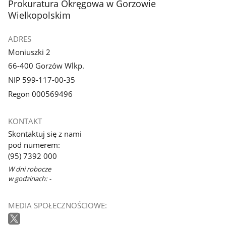
stopka
Prokuratura Okręgowa w Gorzowie
Wielkopolskim
ADRES
Moniuszki 2
66-400 Gorzów Wlkp.
NIP 599-117-00-35
Regon 000569496
KONTAKT
Skontaktuj się z nami
pod numerem:
(95) 7392 000
W dni robocze
w godzinach: -
MEDIA SPOŁECZNOŚCIOWE: