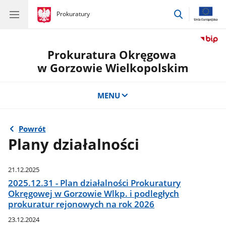
przejdź
gov.pl
Prokuratury
gov.pl
Prokuratury
do
wyszukiwar
Prokuratura Okręgowa
w Gorzowie Wielkopolskim
MENU
Powrót
Plany działalności
21.12.2025
2025.12.31 - Plan działalności Prokuratury
Okręgowej w Gorzowie Wlkp. i podległych
prokuratur rejonowych na rok 2026
23.12.2024