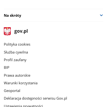
Na skróty
stopka
Strona
gov.pl
gov.pl
główna
gov.pl
Polityka cookies
Służba cywilna
Profil zaufany
BIP
Prawa autorskie
Warunki korzystania
Geoportal
Deklaracja dostępności serwisu Gov.pl
Ustawienia prywatności