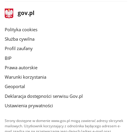
stopka
Strona
gov.pl
gov.pl
główna
gov.pl
Polityka cookies
Służba cywilna
Profil zaufany
BIP
Prawa autorskie
Warunki korzystania
Geoportal
Deklaracja dostępności serwisu Gov.pl
Ustawienia prywatności
Strony dostępne w domenie www.gov.pl mogą zawierać adresy skrzynek
mailowych. Użytkownik korzystający z odnośnika będącego adresem e-
mail zgadza się na przetwarzanie jego danych (adres e-mail oraz