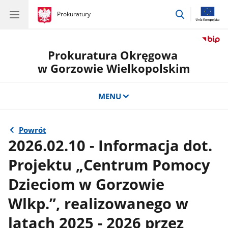
przejdź
gov.pl
Prokuratury
gov.pl
Prokuratury
do
wyszukiwar
Prokuratura Okręgowa
w Gorzowie Wielkopolskim
MENU
Powrót
2026.02.10 - Informacja dot.
Projektu „Centrum Pomocy
Dzieciom w Gorzowie
Wlkp.”, realizowanego w
latach 2025 - 2026 przez