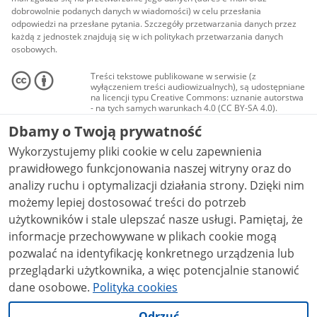
dobrowolnie podanych danych w wiadomości) w celu przesłania
odpowiedzi na przesłane pytania. Szczegóły przetwarzania danych przez
każdą z jednostek znajdują się w ich politykach przetwarzania danych
osobowych.
Treści tekstowe publikowane w serwisie (z
wyłączeniem treści audiowizualnych), są udostępniane
na licencji typu Creative Commons: uznanie autorstwa
- na tych samych warunkach 4.0 (CC BY-SA 4.0).
Materiały audiowizualne, w tym zdjęcia, materiały
Dbamy o Twoją prywatność
audio i wideo, są udostępniane na licencji typu
Creative Commons: uznanie autorstwa użycie
Wykorzystujemy pliki cookie w celu zapewnienia
niekomercyjne - bez utworów zależnych 4.0 (CC BY-
NC-ND 4.0), o ile nie jest to stwierdzone inaczej.
prawidłowego funkcjonowania naszej witryny oraz do
analizy ruchu i optymalizacji działania strony. Dzięki nim
możemy lepiej dostosować treści do potrzeb
użytkowników i stale ulepszać nasze usługi. Pamiętaj, że
informacje przechowywane w plikach cookie mogą
pozwalać na identyfikację konkretnego urządzenia lub
przeglądarki użytkownika, a więc potencjalnie stanowić
dane osobowe.
Polityka cookies
Odrzuć