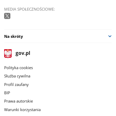
MEDIA SPOŁECZNOŚCIOWE:
Na skróty
stopka
Strona
gov.pl
gov.pl
główna
gov.pl
Polityka cookies
Służba cywilna
Profil zaufany
BIP
Prawa autorskie
Warunki korzystania