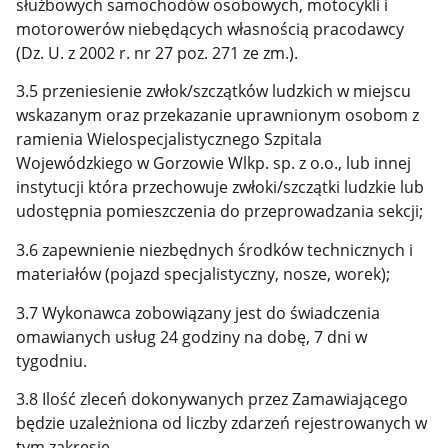
służbowych samochodów osobowych, motocykli i
motorowerów niebędących własnością pracodawcy
(Dz. U. z 2002 r. nr 27 poz. 271 ze zm.).
3.5 przeniesienie zwłok/szczątków ludzkich w miejscu
wskazanym oraz przekazanie uprawnionym osobom z
ramienia Wielospecjalistycznego Szpitala
Wojewódzkiego w Gorzowie Wlkp. sp. z o.o., lub innej
instytucji która przechowuje zwłoki/szczątki ludzkie lub
udostępnia pomieszczenia do przeprowadzania sekcji;
3.6 zapewnienie niezbędnych środków technicznych i
materiałów (pojazd specjalistyczny, nosze, worek);
3.7 Wykonawca zobowiązany jest do świadczenia
omawianych usług 24 godziny na dobę, 7 dni w
tygodniu.
3.8 Ilość zleceń dokonywanych przez Zamawiającego
będzie uzależniona od liczby zdarzeń rejestrowanych w
tym zakresie.