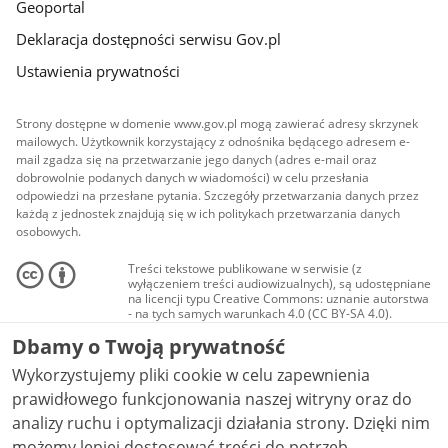
Geoportal
Deklaracja dostępności serwisu Gov.pl
Ustawienia prywatności
Strony dostępne w domenie www.gov.pl mogą zawierać adresy skrzynek
mailowych. Użytkownik korzystający z odnośnika będącego adresem e-
mail zgadza się na przetwarzanie jego danych (adres e-mail oraz
dobrowolnie podanych danych w wiadomości) w celu przesłania
odpowiedzi na przesłane pytania. Szczegóły przetwarzania danych przez
każdą z jednostek znajdują się w ich politykach przetwarzania danych
osobowych.
Treści tekstowe publikowane w serwisie (z
wyłączeniem treści audiowizualnych), są udostępniane
na licencji typu Creative Commons: uznanie autorstwa
- na tych samych warunkach 4.0 (CC BY-SA 4.0).
Materiały audiowizualne, w tym zdjęcia, materiały
Dbamy o Twoją prywatność
audio i wideo, są udostępniane na licencji typu
Creative Commons: uznanie autorstwa użycie
Wykorzystujemy pliki cookie w celu zapewnienia
niekomercyjne - bez utworów zależnych 4.0 (CC BY-
NC-ND 4.0), o ile nie jest to stwierdzone inaczej.
prawidłowego funkcjonowania naszej witryny oraz do
analizy ruchu i optymalizacji działania strony. Dzięki nim
możemy lepiej dostosować treści do potrzeb