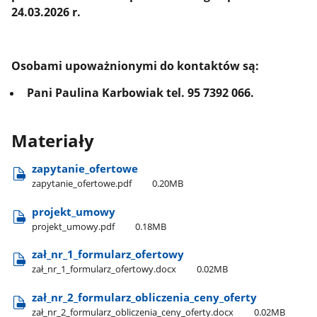
24.03.2026 r.
Osobami upoważnionymi do kontaktów są:
Pani Paulina Karbowiak tel. 95 7392 066.
Materiały
zapytanie​_ofertowe
zapytanie​_ofertowe.pdf
0.20MB
projekt​_umowy
projekt​_umowy.pdf
0.18MB
zał​_nr​_1​_formularz​_ofertowy
zał​_nr​_1​_formularz​_ofertowy.docx
0.02MB
zał​_nr​_2​_formularz​_obliczenia​_ceny​_oferty
zał​_nr​_2​_formularz​_obliczenia​_ceny​_oferty.docx
0.02MB