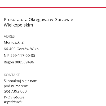
stopka
Prokuratura Okręgowa w Gorzowie
Wielkopolskim
ADRES
Moniuszki 2
66-400 Gorzów Wlkp.
NIP 599-117-00-35
Regon 000569496
KONTAKT
Skontaktuj się z nami
pod numerem:
(95) 7392 000
W dni robocze
w godzinach: -