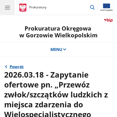
przejdź
gov.pl
Prokuratury
gov.pl
Prokuratury
do
wyszukiwar
Prokuratura Okręgowa
w Gorzowie Wielkopolskim
MENU
Powrót
2026.03.18 - Zapytanie
ofertowe pn. „Przewóz
zwłok/szczątków ludzkich z
miejsca zdarzenia do
Wielospecjalistycznego