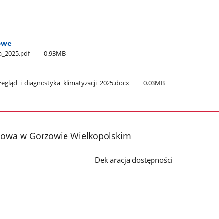
owe
a​_2025.pdf
0.93MB
zegląd​_i​_diagnostyka​_klimatyzacji​_2025.docx
0.03MB
gowa w Gorzowie Wielkopolskim
Deklaracja dostępności