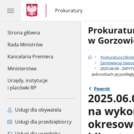
gov.pl
gov.pl
Prokuratury
gov.pl
Prokuratury
Prokurat
gov.pl
Strona główna
w Gorzowi
Rada Ministrów
Kancelaria Premiera
Prokuratura Okrę
Zamówienia niepod
Ministerstwa
2025.06.09 - ZAPY
jednostkach jej podległ
Urzędy, instytucje
i placówki RP
Powrót
2025.06
na wyko
Usługi dla obywatela
okresow
Usługi dla przedsiębiorcy
Usługi dla urzędnika