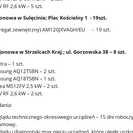
 RF 2,6 kW – 5 szt.
nowa w Sulęcinie; Plac Kościelny 1 - 19szt.
gregat zewnętrzny) AM120JXVAGH/EU - 19 szt.
onowa w Strzelcach Kraj.; ul. Gorzowska 38 – 8 szt.
tra – 1 szt.
msung AQ12TSBN – 2 szt.
msung AQ18TSBN – 1 szt.
ea MS12FV 2,5 kW – 2 szt.
 RF 2,6 kW – 2 szt.
dania:
lądu technicznego okresowego urządzeń – 15 dni robocz
 umowy.
ądu i diagnostyki max pięciu urządzeń, które uległy uszk