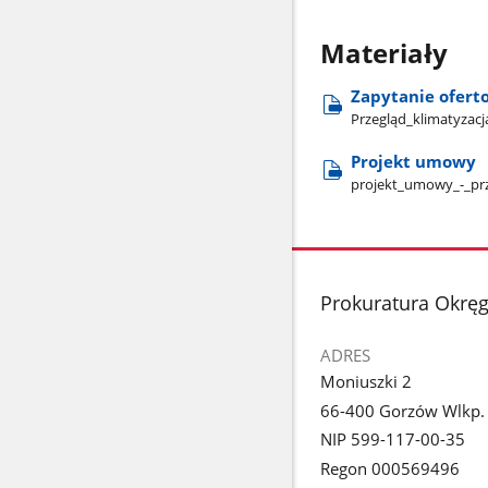
Materiały
Zapytanie ofert
Przegląd​_klimatyzacj
Projekt umowy
projekt​_umowy​_-​_pr
stopka
Prokuratura Okrę
ADRES
Moniuszki 2
66-400 Gorzów Wlkp.
NIP 599-117-00-35
Regon 000569496