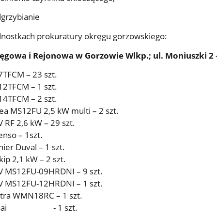
dgrzybianie
dnostkach prokuratury okręgu gorzowskiego:
ęgowa i Rejonowa w Gorzowie Wlkp.; ul. Moniuszki 2 –
7TFCM – 23 szt.
12TFCM – 1 szt.
14TFCM – 2 szt.
ea MS12FU 2,5 kW multi – 2 szt.
 RF 2,6 kW – 29 szt.
enso – 1szt.
ier Duval – 1 szt.
ip 2,1 kW – 2 szt.
V MS12FU-09HRDNI – 9 szt.
V MS12FU-12HRDNI – 1 szt.
ctra WMN18RC – 1 szt.
 Kaisai - 1 szt.