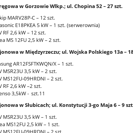
ręgowa w Gorzowie Wlkp.; ul. Chopina 52 – 27 szt.
kip MARV28P-C – 12 szt.
asonic E18PKEA 5 kW – 1 szt. (serwerownia)
 RF 2,6 kW – 12 szt.
ea MS 12FU 2,5 kW – 2 szt.
jonowa w Międzyrzeczu; ul. Wojska Polskiego 13a – 18
msung AR12FSFTKWQN/X – 1 szt.
V MSR23U 3,5 kW – 2 szt.
V MS12FU-09HRDNI – 2 szt.
 RF 2,6 kW –2 szt.
enso 3,5kW - szt.11
onowa w Słubicach; ul. Konstytucji 3-go Maja 6 – 9 szt
V MSR23U 3,5 kW – 1 szt.
ea MS12FU 2,5 kW – 1 szt.
V MS12FU-09HRDNI – 2 szt.