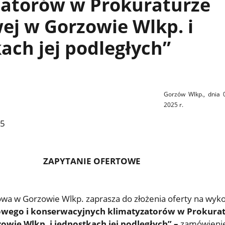
zatorów w Prokuraturze
j w Gorzowie Wlkp. i
ach jej podległych”
Gorzów Wlkp., dnia 
2025
r.
25
ZAPYTANIE OFERTOWE
wa w Gorzowie Wlkp. zaprasza do złożenia oferty na wyk
owego i konserwacyjnych klimatyzatorów w Prokura
wie Wlkp. i jednostkach jej podległych” –
zamówieni