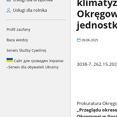
klimaty
Okręgowe
Usługi dla rolnika
jednostk
Profil zaufany
Baza wiedzy
09.06.2025
Serwis Służby Cywilnej
Сайт для громадян України
3038-7. 262.15.20
–
Serwis dla obywateli Ukrainy
Prokuratura Okręgo
„Przeglądu okres
Okręgowej w Gorzo