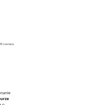
09 czerwca
onanie
turze
e o