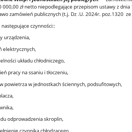
0 000,00 zł netto niepodlegające przepisom ustawy z dnia
awo zamówień publicznych (t.j. Dz .U. 2024r. poz.1320 ze
 następujące czynności::
y urządzenia,
ń elektrycznych,
elności układu chłodniczego,
eń pracy na ssaniu i tłoczeniu,
rów powietrza w jednostkach ściennych, podsufitowych,
lacza,
wnika,
adu odprowadzenia skroplin,
ełnienie czynnika chłodzącego,