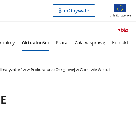
Logowanie
mObywatel
do
panelu
 robimy
Aktualności
Praca
Załatw sprawę
Kontakt
imatyzatorów w Prokuraturze Okręgowej w Gorzowie Wlkp. i
WE