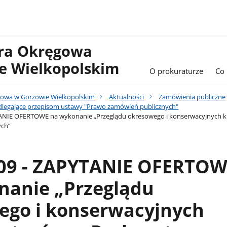
ura Okręgowa
e Wielkopolskim
O prokuraturze
Co
gowa w Gorzowie Wielkopolskim
Aktualności
Zamówienia publiczne
legające przepisom ustawy "Prawo zamówień publicznych"
TANIE OFERTOWE na wykonanie „Przeglądu okresowego i konserwacyjnych kl
ych”
.09 - ZAPYTANIE OFERTO
nanie „Przeglądu
ego i konserwacyjnych