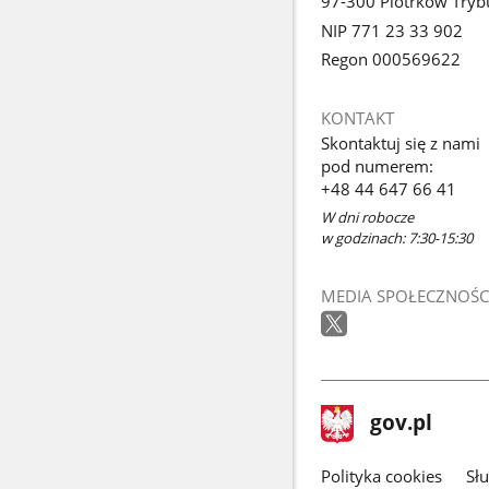
97-300 Piotrków Tryb
NIP 771 23 33 902
Regon 000569622
KONTAKT
Skontaktuj się z nami
pod numerem:
+48 44 647 66 41
W dni robocze
w godzinach: 7:30-15:30
MEDIA SPOŁECZNOŚC
stopka
Strona
gov.pl
gov.pl
główna
gov.pl
Polityka cookies
Sł