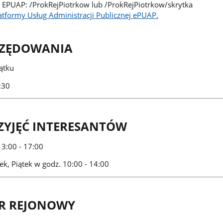
 EPUAP: /ProkRejPiotrkow lub /ProkRejPiotrkow/skrytka
latformy Usług Administracji Publicznej ePUAP.
RZĘDOWANIA
ątku
:30
ZYJĘĆ INTERESANTÓW
13:00 - 17:00
ek, Piątek w godz. 10:00 - 14:00
R REJONOWY