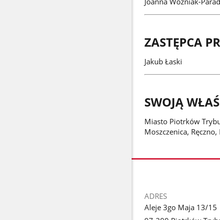
Joanna Woźniak-Para
ZASTĘPCA 
Jakub Łaski
SWOJĄ WŁAŚ
Miasto Piotrków Trybun
Moszczenica, Ręczno, 
stopka
ADRES
Aleje 3go Maja 13/15