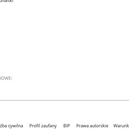
unalski
IOWE:
użba cywilna
Profil zaufany
BIP
Prawa autorskie
Warunki