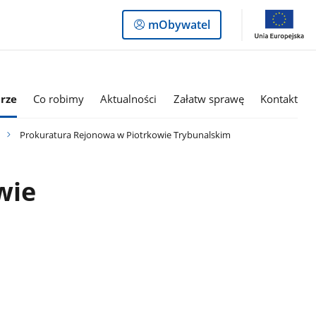
Logowanie
mObywatel
do
panelu
rze
Co robimy
Aktualności
Załatw sprawę
Kontakt
Prokuratura Rejonowa w Piotrkowie Trybunalskim
wie