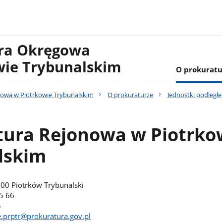
ura Okręgowa
wie Trybunalskim
O prokuratu
owa w Piotrkowie Trybunalskim
O prokuraturze
Jednostki podległe
tura Rejonowa w Piotrko
lskim
300 Piotrków Trybunalski
5 66
5
.prptr@prokuratura.gov.pl