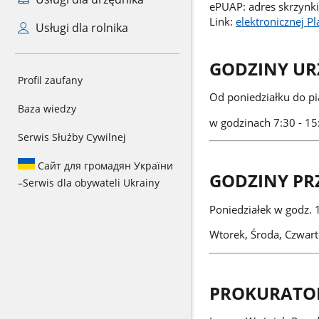
ePUAP: adres skrzynki
Link:
elektronicznej P
Usługi dla rolnika
GODZINY U
Profil zaufany
Od poniedziałku do pi
Baza wiedzy
w godzinach 7:30 - 15
Serwis Służby Cywilnej
Сайт для громадян України
GODZINY PR
–
Serwis dla obywateli Ukrainy
Poniedziałek w godz. 
Wtorek, Środa, Czwart
PROKURATO