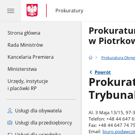
gov.pl
gov.pl
Prokuratury
gov.pl
Prokuratury
Prokurat
gov.pl
Strona główna
w Piotrko
Rada Ministrów
Kancelaria Premiera
Prokuratura Okręg
Ministerstwa
Powrót
Prokura
Urzędy, instytucje
i placówki RP
Trybuna
Usługi dla obywatela
Al. 3 Maja 13/15, 97-
Telefon: +48 44 647 6
Usługi dla przedsiębiorcy
Fax: +48 44 647 74 7
Email:
biuro.podawcze
Usługi dla urzędnika