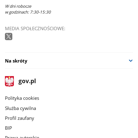
W dni robocze
w godzinach: 7:30-15:30
MEDIA SPOŁECZNOŚCIOWE:
Na skróty
stopka
Strona
gov.pl
gov.pl
główna
gov.pl
Polityka cookies
Służba cywilna
Profil zaufany
BIP
Prawa autorskie