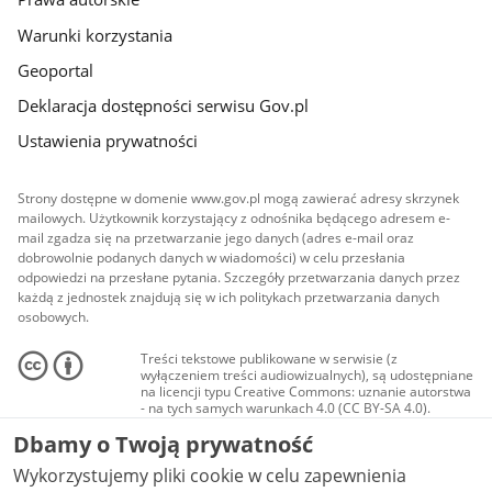
Warunki korzystania
Geoportal
Deklaracja dostępności serwisu Gov.pl
Ustawienia prywatności
Strony dostępne w domenie www.gov.pl mogą zawierać adresy skrzynek
mailowych. Użytkownik korzystający z odnośnika będącego adresem e-
mail zgadza się na przetwarzanie jego danych (adres e-mail oraz
dobrowolnie podanych danych w wiadomości) w celu przesłania
odpowiedzi na przesłane pytania. Szczegóły przetwarzania danych przez
każdą z jednostek znajdują się w ich politykach przetwarzania danych
osobowych.
Treści tekstowe publikowane w serwisie (z
wyłączeniem treści audiowizualnych), są udostępniane
na licencji typu Creative Commons: uznanie autorstwa
- na tych samych warunkach 4.0 (CC BY-SA 4.0).
Materiały audiowizualne, w tym zdjęcia, materiały
Dbamy o Twoją prywatność
audio i wideo, są udostępniane na licencji typu
Creative Commons: uznanie autorstwa użycie
Wykorzystujemy pliki cookie w celu zapewnienia
niekomercyjne - bez utworów zależnych 4.0 (CC BY-
NC-ND 4.0), o ile nie jest to stwierdzone inaczej.