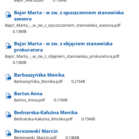
Bajor​_Marta.pdf
0.13MB
Bajor Marta - w zw. z opuszczeniem stanowiska
asesora
Bajor​_Marta​_-​_w​_zw​_z​_opuszczeniem​_stanowiska​_asesora.pdf
0.13MB
Bajor Marta - w zw. z objęciem stanowiska
prokuratora
Bajor​_Marta​_-​_w​_zw​_z​_objęciem​_stanowiska​_prokuratora.pdf
0.13MB
Barbaszyńśka Monika
Barbaszyńśka​_Monika.pdf
0.21MB
Bartos Anna
Bartos​_Anna.pdf
0.17MB
Bednarska-Kałużna Monika
Bednarska-Kałużna​_Monika.pdf
0.15MB
Berezowski Marcin
Berezowski​_Marcin.pdf
0.14MB