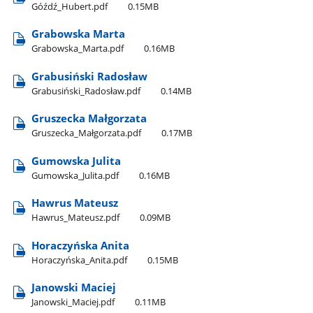
Góźdź​_Hubert.pdf
0.15MB
Grabowska Marta
Grabowska​_Marta.pdf
0.16MB
Grabusiński Radosław
Grabusiński​_Radosław.pdf
0.14MB
Gruszecka Małgorzata
Gruszecka​_Małgorzata.pdf
0.17MB
Gumowska Julita
Gumowska​_Julita.pdf
0.16MB
Hawrus Mateusz
Hawrus​_Mateusz.pdf
0.09MB
Horaczyńska Anita
Horaczyńska​_Anita.pdf
0.15MB
Janowski Maciej
Janowski​_Maciej.pdf
0.11MB