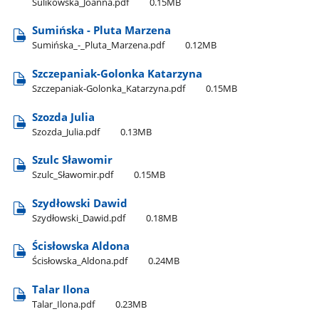
Sulikowska​_Joanna.pdf
0.15MB
Sumińska - Pluta Marzena
Sumińska​_-​_Pluta​_Marzena.pdf
0.12MB
Szczepaniak-Golonka Katarzyna
Szczepaniak-Golonka​_Katarzyna.pdf
0.15MB
Szozda Julia
Szozda​_Julia.pdf
0.13MB
Szulc Sławomir
Szulc​_Sławomir.pdf
0.15MB
Szydłowski Dawid
Szydłowski​_Dawid.pdf
0.18MB
Ścisłowska Aldona
Ścisłowska​_Aldona.pdf
0.24MB
Talar Ilona
Talar​_Ilona.pdf
0.23MB