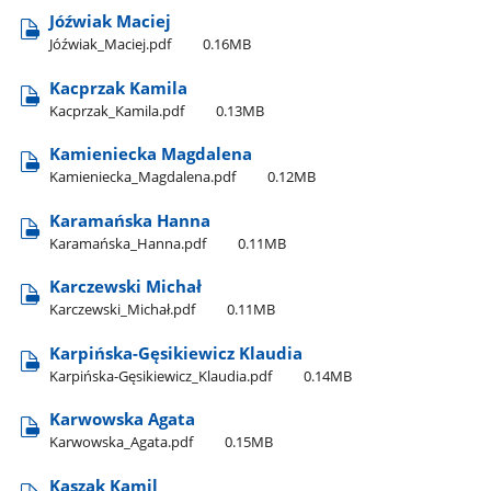
Jóźwiak Maciej
Jóźwiak​_Maciej.pdf
0.16MB
Kacprzak Kamila
Kacprzak​_Kamila.pdf
0.13MB
Kamieniecka Magdalena
Kamieniecka​_Magdalena.pdf
0.12MB
Karamańska Hanna
Karamańska​_Hanna.pdf
0.11MB
Karczewski Michał
Karczewski​_Michał.pdf
0.11MB
Karpińska-Gęsikiewicz Klaudia
Karpińska-Gęsikiewicz​_Klaudia.pdf
0.14MB
Karwowska Agata
Karwowska​_Agata.pdf
0.15MB
Kaszak Kamil