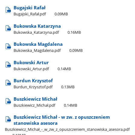
Bugajski Rafał
Bugajski​_Rafał.pdf
0.09MB
Bukowska Katarzyna
Bukowska​_Katarzyna.pdf
0.16MB
Bukowska Magdalena
Bukowska​_Magdalena.pdf
0.09MB
Bukowski Artur
Bukowski​_Artur.pdf
0.14MB
Burdun Krzysztof
Burdun​_Krzysztof.pdf
0.13MB
Buszkiewicz Michał
Buszkiewicz​_Michał.pdf
0.14MB
Buszkiewicz Michał - w zw. z opuszczeniem
stanowiska asesora
Buszkiewicz​_Michał​_-​_w​_zw​_z​_opuszczeniem​_stanowiska​_asesora.pdf