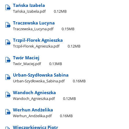
Tańska Izabela
Tańska​_Izabela.pdf
0.12MB
Traczewska Lucyna
Traczewska​_Lucyna.pdf
0.15MB
Trzpil-Florek Agnieszka
Trzpil-Florek​_Agnieszka.pdf
0.12MB
Twór Maciej
Twór​_Maciej.pdf
0.13MB
Urban-Szydłowska Sabina
Urban-Szydłowska​_Sabina.pdf
0.16MB
Wandoch Agnieszka
Wandoch​_Agnieszka.pdf
0.12MB
Werhun Andżelika
Werhun​_Andżelika.pdf
0.16MB
Wieczorkiewicz Piotr