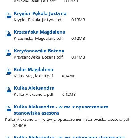
Krupka-Ćwiek​_Ewa.pdf
0.12MB
Krygier-Pękala Justyna
Krygier-Pękala​_Justyna.pdf
0.13MB
Krzesińska Magdalena
Krzesińska​_Magdalena.pdf
0.12MB
Krzyżanowska Bożena
Krzyżanowska​_Bożena.pdf
0.11MB
Kulas Magdalena
Kulas​_Magdalena.pdf
0.14MB
Kulka Aleksandra
Kulka​_Aleksandra.pdf
0.12MB
Kulka Aleksandra - w zw. z opuszczeniem
stanowiska asesora
Kulka​_Aleksandra​_-​_w​_zw​_z​_opuszczeniem​_stanowiska​_asesora.pdf
0.14MB
Kulka Aleksandra - w zw. z objęciem stanowiska