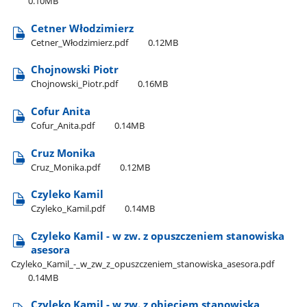
0.10MB
Cetner Włodzimierz
Cetner​_Włodzimierz.pdf
0.12MB
Chojnowski Piotr
Chojnowski​_Piotr.pdf
0.16MB
Cofur Anita
Cofur​_Anita.pdf
0.14MB
Cruz Monika
Cruz​_Monika.pdf
0.12MB
Czyleko Kamil
Czyleko​_Kamil.pdf
0.14MB
Czyleko Kamil - w zw. z opuszczeniem stanowiska
asesora
Czyleko​_Kamil​_-​_w​_zw​_z​_opuszczeniem​_stanowiska​_asesora.pdf
0.14MB
Czyleko Kamil - w zw. z objęciem stanowiska