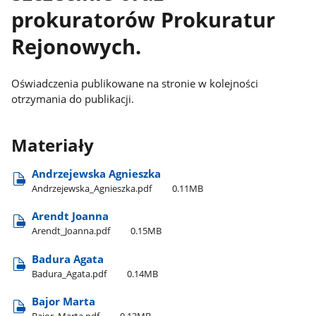
prokuratorów Prokuratur
Rejonowych.
Oświadczenia publikowane na stronie w kolejności
otrzymania do publikacji.
Materiały
Andrzejewska Agnieszka
Andrzejewska​_Agnieszka.pdf
0.11MB
Arendt Joanna
Arendt​_Joanna.pdf
0.15MB
Badura Agata
Badura​_Agata.pdf
0.14MB
Bajor Marta