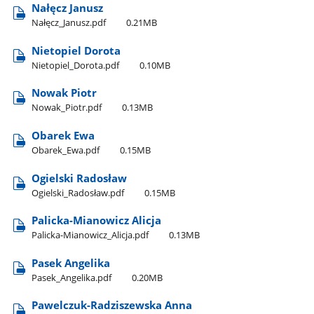
Nałęcz Janusz
Nałęcz​_Janusz.pdf
0.21MB
Nietopiel Dorota
Nietopiel​_Dorota.pdf
0.10MB
Nowak Piotr
Nowak​_Piotr.pdf
0.13MB
Obarek Ewa
Obarek​_Ewa.pdf
0.15MB
Ogielski Radosław
Ogielski​_Radosław.pdf
0.15MB
Palicka-Mianowicz Alicja
Palicka-Mianowicz​_Alicja.pdf
0.13MB
Pasek Angelika
Pasek​_Angelika.pdf
0.20MB
Pawelczuk-Radziszewska Anna