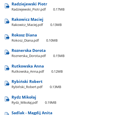
Radziejewski Piotr
Radziejewski​_Piotr.pdf
0.17MB
Rakowicz Maciej
Rakowicz​_Maciej.pdf
0.13MB
Rokosz Diana
Rokosz​_Diana.pdf
0.10MB
Roznerska Dorota
Roznerska​_Dorota.pdf
0.15MB
Rutkowska Anna
Rutkowska​_Anna.pdf
0.12MB
Rybiński Robert
Rybiński​_Robert.pdf
0.13MB
Rydz Mikołaj
Rydz​_Mikołaj.pdf
0.19MB
Sadlak - Magdij Anita