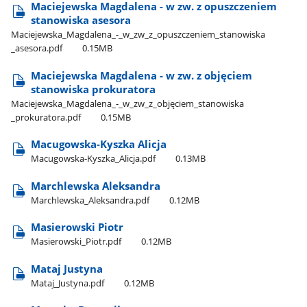
Maciejewska Magdalena - w zw. z opuszczeniem
stanowiska asesora
Maciejewska​_Magdalena​_-​_w​_zw​_z​_opuszczeniem​_stanowiska​
_asesora.pdf
0.15MB
Maciejewska Magdalena - w zw. z objęciem
stanowiska prokuratora
Maciejewska​_Magdalena​_-​_w​_zw​_z​_objęciem​_stanowiska​
_prokuratora.pdf
0.15MB
Macugowska-Kyszka Alicja
Macugowska-Kyszka​_Alicja.pdf
0.13MB
Marchlewska Aleksandra
Marchlewska​_Aleksandra.pdf
0.12MB
Masierowski Piotr
Masierowski​_Piotr.pdf
0.12MB
Mataj Justyna
Mataj​_Justyna.pdf
0.12MB