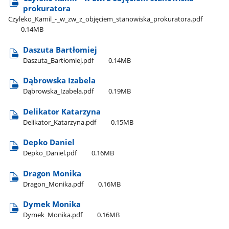
prokuratora
Czyleko​_Kamil​_-​_w​_zw​_z​_objęciem​_stanowiska​_prokuratora.pdf
0.14MB
Daszuta Bartłomiej
Daszuta​_Bartłomiej.pdf
0.14MB
Dąbrowska Izabela
Dąbrowska​_Izabela.pdf
0.19MB
Delikator Katarzyna
Delikator​_Katarzyna.pdf
0.15MB
Depko Daniel
Depko​_Daniel.pdf
0.16MB
Dragon Monika
Dragon​_Monika.pdf
0.16MB
Dymek Monika
Dymek​_Monika.pdf
0.16MB