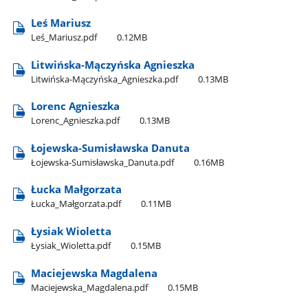
Leś Mariusz
Leś​_Mariusz.pdf
0.12MB
Litwińska-Mączyńska Agnieszka
Litwińska-Mączyńska​_Agnieszka.pdf
0.13MB
Lorenc Agnieszka
Lorenc​_Agnieszka.pdf
0.13MB
Łojewska-Sumisławska Danuta
Łojewska-Sumisławska​_Danuta.pdf
0.16MB
Łucka Małgorzata
Łucka​_Małgorzata.pdf
0.11MB
Łysiak Wioletta
Łysiak​_Wioletta.pdf
0.15MB
Maciejewska Magdalena
Maciejewska​_Magdalena.pdf
0.15MB