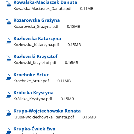
Kowalska-Maciaszek Danuta
Kowalska-Maciaszek​_Danuta.pdf
0.11MB
Kozarowska Grażyna
Kozarowska​_Grażyna.pdf
0.18MB
Kozłowska Katarzyna
Kozłowska​_Katarzyna.pdf
0.15MB
Kozłowski Krzysztof
Kozłowski​_Krzysztof.pdf
0.16MB
Kroehnke Artur
Kroehnke​_Artur.pdf
0.11MB
Królicka Krystyna
Królicka​_Krystyna.pdf
0.15MB
Krupa-Wojciechowska Renata
Krupa-Wojciechowska​_Renata.pdf
0.16MB
Krupka-Ćwiek Ewa