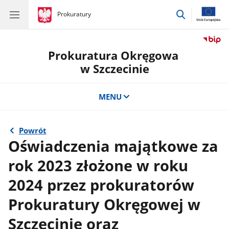
przejdź
gov.pl
Prokuratury
gov.pl
Prokuratury
do
wyszukiwar
Prokuratura Okręgowa
w Szczecinie
MENU
Powrót
Oświadczenia majątkowe za
rok 2023 złożone w roku
2024 przez prokuratorów
Prokuratury Okręgowej w
Szczecinie oraz