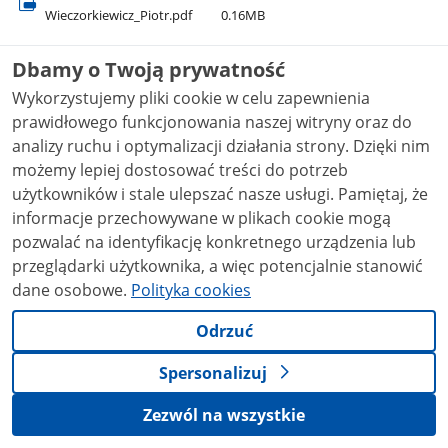
Wieczorkiewicz​_Piotr.pdf
0.16MB
Wierzbicki Krzysztof
Dbamy o Twoją prywatność
Wierzbicki​_Krzysztof.pdf
0.15MB
Wykorzystujemy pliki cookie w celu zapewnienia
Wirszyc Małgorzata
prawidłowego funkcjonowania naszej witryny oraz do
Wirszyc​_Małgorzata.pdf
0.15MB
analizy ruchu i optymalizacji działania strony. Dzięki nim
możemy lepiej dostosować treści do potrzeb
Wiśniewska-Szperka Anna
użytkowników i stale ulepszać nasze usługi. Pamiętaj, że
Wiśniewska-Szperka​_Anna.pdf
0.21MB
informacje przechowywane w plikach cookie mogą
Wiśniewski Grzegorz
pozwalać na identyfikację konkretnego urządzenia lub
Wiśniewski​_Grzegorz.pdf
0.17MB
przeglądarki użytkownika, a więc potencjalnie stanowić
dane osobowe.
Polityka cookies
Wojciechowicz Małgorzata
Wojciechowicz​_Małgorzata.pdf
0.11MB
Odrzuć
Wróblewski Marek
Spersonalizuj
Wróblewski​_Marek.pdf
0.14MB
Zezwól na wszystkie
Zając Karolina
Zając​_Karolina.pdf
0.10MB