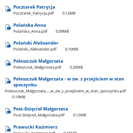
Pocztarek Patrycja
Pocztarek​_Patrycja.pdf
0.12MB
Polańska Anna
Polańska​_Anna.pdf
0.09MB
Polański Aleksander
Polański​_Aleksander.pdf
0.10MB
Poleszczuk Małgorzata
Poleszczuk​_Małgorzata.pdf
0.20MB
Poleszczuk Małgorzata - w zw. z przejściem w stan
spoczynku
Poleszczuk​_Małgorzata​_-​_w​_zw​_z​_przejściem​_w​_stan​_spoczynku.pdf
0.19MB
Post-Dzięcioł Małgorzata
Post-Dzięcioł​_Małgorzata.pdf
0.12MB
Prawucki Kazimierz
Prawucki​_Kazimierz.pdf
0.15MB