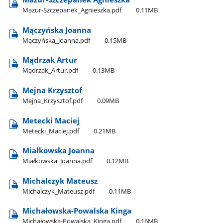
Mazur-Szczepanek​_Agnieszka.pdf
0.11MB
Mączyńska Joanna
Mączyńska​_Joanna.pdf
0.15MB
Mądrzak Artur
Mądrzak​_Artur.pdf
0.13MB
Mejna Krzysztof
Mejna​_Krzysztof.pdf
0.09MB
Metecki Maciej
Metecki​_Maciej.pdf
0.21MB
Miałkowska Joanna
Miałkowska​_Joanna.pdf
0.12MB
Michalczyk Mateusz
Michalczyk​_Mateusz.pdf
0.11MB
Michałowska-Powalska Kinga
Michałowska-Powalska​_Kinga.pdf
0.16MB