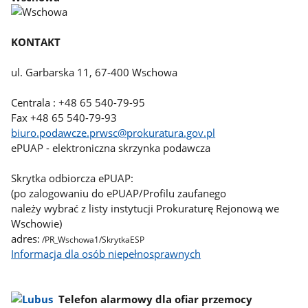
KONTAKT
ul. Garbarska 11, 67-400 Wschowa
Centrala : +48 65 540-79-95
Fax +48 65 540-79-93
biuro.podawcze.prwsc@prokuratura.gov.pl
ePUAP - elektroniczna skrzynka podawcza
Skrytka odbiorcza ePUAP:
(po zalogowaniu do ePUAP/Profilu zaufanego
należy wybrać z listy instytucji Prokuraturę Rejonową we
Wschowie)
adres:
/PR_Wschowa1/SkrytkaESP
Informacja dla osób niepełnosprawnych
Telefon alarmowy dla ofiar przemocy