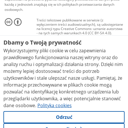
każdą z jednostek znajdują się w ich politykach przetwarzania danych
osobowych.
Treści tekstowe publikowane w serwisie (z
wyłączeniem treści audiowizualnych), są udostępniane
na licencji typu Creative Commons: uznanie autorstwa
- na tych samych warunkach 4.0 (CC BY-SA 4.0).
Materiały audiowizualne, w tym zdjęcia, materiały
Dbamy o Twoją prywatność
audio i wideo, są udostępniane na licencji typu
Creative Commons: uznanie autorstwa użycie
Wykorzystujemy pliki cookie w celu zapewnienia
niekomercyjne - bez utworów zależnych 4.0 (CC BY-
NC-ND 4.0), o ile nie jest to stwierdzone inaczej.
prawidłowego funkcjonowania naszej witryny oraz do
analizy ruchu i optymalizacji działania strony. Dzięki nim
możemy lepiej dostosować treści do potrzeb
użytkowników i stale ulepszać nasze usługi. Pamiętaj, że
informacje przechowywane w plikach cookie mogą
pozwalać na identyfikację konkretnego urządzenia lub
przeglądarki użytkownika, a więc potencjalnie stanowić
dane osobowe.
Polityka cookies
Odrzuć