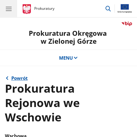
przejdź
gov.pl
Prokuratury
gov.pl
Prokuratury
do
wyszukiwar
Prokuratura Okręgowa
w Zielonej Górze
MENU
Powrót
Prokuratura
Rejonowa we
Wschowie
Wschowa