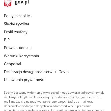
Strona
gov.pl
gov.pl
główna
gov.pl
Polityka cookies
Służba cywilna
Profil zaufany
BIP
Prawa autorskie
Warunki korzystania
Geoportal
Deklaracja dostępności serwisu Gov.pl
Ustawienia prywatności
Strony dostępne w domenie www.gov.pl mogą zawierać adresy skrzynek
mailowych. Użytkownik korzystający z odnośnika będącego adresem e-
mail zgadza się na przetwarzanie jego danych (adres e-mail oraz
dobrowolnie podanych danych w wiadomości) w celu przesłania
odpowiedzi na przesłane pytania. Szczegóły przetwarzania danych przez