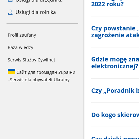
2022 roku?
Usługi dla rolnika
Czy powstanie 
zagrożenie ata
Profil zaufany
Baza wiedzy
Gdzie mogę zna
Serwis Służby Cywilnej
elektronicznej?
Сайт для громадян України
–
Serwis dla obywateli Ukrainy
Czy „Poradnik 
Do kogo skiero
Czy dzięki por