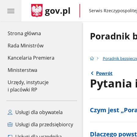
gov.pl
gov.pl
Serwis Rzeczypospolitej
gov.pl
Strona główna
Poradnik 
Rada Ministrów
Kancelaria Premiera
Poradnik bezpiecz
Ministerstwa
Powrót
Pytania 
Urzędy, instytucje
i placówki RP
Czym jest „Por
Usługi dla obywatela
Usługi dla przedsiębiorcy
Dlaczego powsta
Usługi dla urzędnika