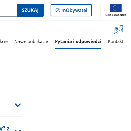
Logowanie
SZUKAJ
mObywatel
do
panelu
Otwórz
okno
z
kcie
Nasze publikacje
Pytania i odpowiedzi
Kontakt
tłumac
języka
migowe
y” z