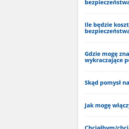
bezpieczeństw
Ile będzie kos
bezpieczeństw
Gdzie mogę znal
wykraczające p
Skąd pomysł na
Jak mogę włącz
Chciałbym/chci