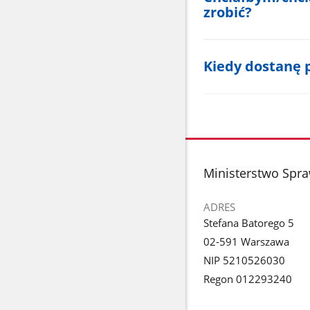
zrobić?
Kiedy dostanę 
stopka
Ministerstwo Spra
ADRES
Stefana Batorego 5
02-591 Warszawa
NIP 5210526030
Regon 012293240