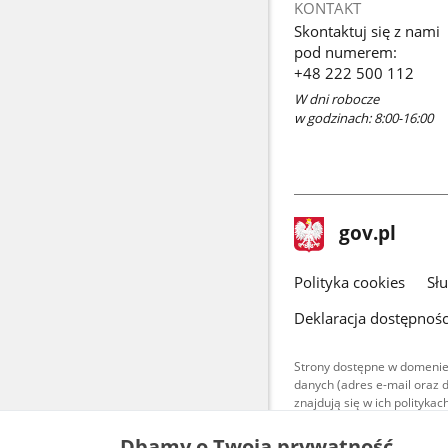
KONTAKT
Skontaktuj się z nami
pod numerem:
+48 222 500 112
W dni robocze
w godzinach: 8:00-16:00
stopka
Strona
gov.pl
gov.pl
główna
gov.pl
Polityka cookies
Sł
Deklaracja dostępnośc
Strony dostępne w domenie
danych (adres e-mail oraz 
znajdują się w ich polityk
Treści teksto
Dbamy o Twoją prywatność