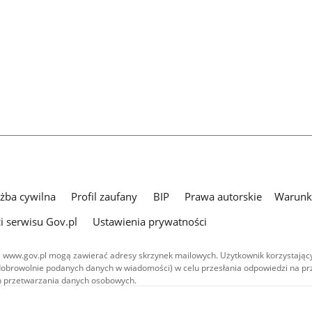
użba cywilna
Profil zaufany
BIP
Prawa autorskie
Warunki
i serwisu Gov.pl
Ustawienia prywatności
 www.gov.pl mogą zawierać adresy skrzynek mailowych. Użytkownik korzystający
dobrowolnie podanych danych w wiadomości) w celu przesłania odpowiedzi na prz
ach przetwarzania danych osobowych.
we publikowane w serwisie (z wyłączeniem treści audiowizualnych), są