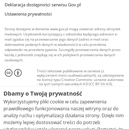
Deklaracja dostępności serwisu Gov.pl
Ustawienia prywatności
Strony dostępne w domenie www.gov.pl mogą zawierać adresy skrzynek
mailowych. Użytkownik korzystający z odnośnika będącego adresem e-
mail zgadza się na przetwarzanie jego danych (adres e-mail oraz
dobrowolnie podanych danych w wiadomości) w celu przesłania
odpowiedzi na przesłane pytania. Szczegóły przetwarzania danych przez
każdą z jednostek znajdują się w ich politykach przetwarzania danych
osobowych.
Treści tekstowe publikowane w serwisie (z
wyłączeniem treści audiowizualnych), są udostępniane
na licencji typu Creative Commons: uznanie autorstwa
- na tych samych warunkach 4.0 (CC BY-SA 4.0).
Materiały audiowizualne, w tym zdjęcia, materiały
Dbamy o Twoją prywatność
audio i wideo, są udostępniane na licencji typu
Creative Commons: uznanie autorstwa użycie
Wykorzystujemy pliki cookie w celu zapewnienia
niekomercyjne - bez utworów zależnych 4.0 (CC BY-
NC-ND 4.0), o ile nie jest to stwierdzone inaczej.
prawidłowego funkcjonowania naszej witryny oraz do
analizy ruchu i optymalizacji działania strony. Dzięki nim
możemy lepiej dostosować treści do potrzeb