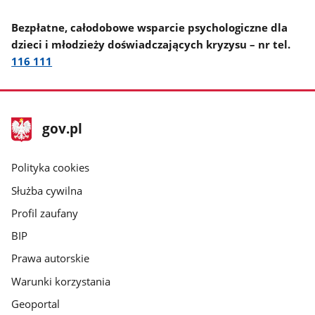
Bezpłatne, całodobowe wsparcie psychologiczne dla
dzieci i młodzieży doświadczających kryzysu – nr tel.
116 111
stopka
Strona
gov.pl
gov.pl
główna
gov.pl
Polityka cookies
Służba cywilna
Profil zaufany
BIP
Prawa autorskie
Warunki korzystania
Geoportal