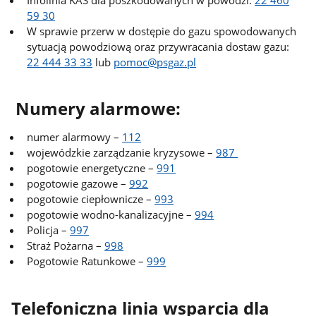
59 30
W sprawie przerw w dostępie do gazu spowodowanych
sytuacją powodziową oraz przywracania dostaw gazu:
22 444 33 33
lub
pomoc@psgaz.pl
Numery alarmowe:
numer alarmowy –
112
wojewódzkie zarządzanie kryzysowe –
987
pogotowie energetyczne –
991
pogotowie gazowe –
992
pogotowie ciepłownicze –
993
pogotowie wodno-kanalizacyjne –
994
Policja –
997
Straż Pożarna –
998
Pogotowie Ratunkowe –
999
Telefoniczna linia wsparcia dla