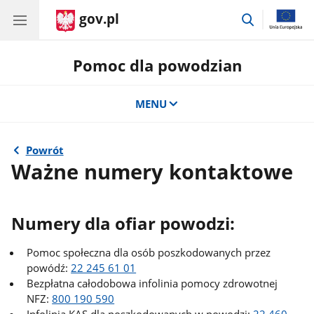
gov.pl
przejdź
do
wyszukiwar
Pomoc dla powodzian
MENU
Powrót
Ważne numery kontaktowe
Numery dla ofiar powodzi:
Pomoc społeczna dla osób poszkodowanych przez
powódź:
22 245 61 01
Bezpłatna całodobowa infolinia pomocy zdrowotnej
NFZ:
800 190 590
Infolinia KAS dla poszkodowanych w powodzi:
22 460