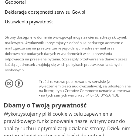
Geoportal
Deklaracja dostępności serwisu Gov.pl
Ustawienia prywatności
Strony dostępne w domenie www.gov.pl mogą zawierać adresy skrzynek
mailowych. Użytkownik korzystający z odnośnika będącego adresem e-
mail zgadza się na przetwarzanie jego danych (adres e-mail oraz
dobrowolnie podanych danych w wiadomości) w celu przesłania
odpowiedzi na przesłane pytania. Szczegóły przetwarzania danych przez
każdą z jednostek znajdują się w ich politykach przetwarzania danych
osobowych.
Treści tekstowe publikowane w serwisie (z
wyłączeniem treści audiowizualnych), są udostępniane
na licencji typu Creative Commons: uznanie autorstwa
- na tych samych warunkach 4.0 (CC BY-SA 4.0).
Materiały audiowizualne, w tym zdjęcia, materiały
Dbamy o Twoją prywatność
audio i wideo, są udostępniane na licencji typu
Creative Commons: uznanie autorstwa użycie
Wykorzystujemy pliki cookie w celu zapewnienia
niekomercyjne - bez utworów zależnych 4.0 (CC BY-
NC-ND 4.0), o ile nie jest to stwierdzone inaczej.
prawidłowego funkcjonowania naszej witryny oraz do
analizy ruchu i optymalizacji działania strony. Dzięki nim
możemy lepiej dostosować treści do potrzeb