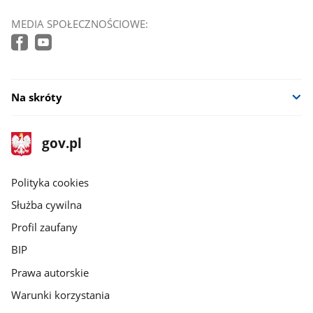
MEDIA SPOŁECZNOŚCIOWE:
Na skróty
stopka
Strona
gov.pl
gov.pl
główna
gov.pl
Polityka cookies
Służba cywilna
Profil zaufany
BIP
Prawa autorskie
Warunki korzystania