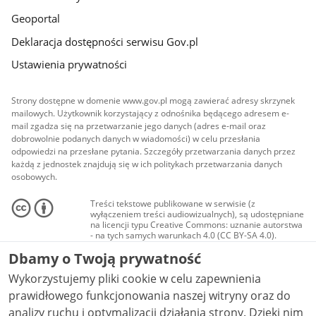
Geoportal
Deklaracja dostępności serwisu Gov.pl
Ustawienia prywatności
Strony dostępne w domenie www.gov.pl mogą zawierać adresy skrzynek
mailowych. Użytkownik korzystający z odnośnika będącego adresem e-
mail zgadza się na przetwarzanie jego danych (adres e-mail oraz
dobrowolnie podanych danych w wiadomości) w celu przesłania
odpowiedzi na przesłane pytania. Szczegóły przetwarzania danych przez
każdą z jednostek znajdują się w ich politykach przetwarzania danych
osobowych.
Treści tekstowe publikowane w serwisie (z
wyłączeniem treści audiowizualnych), są udostępniane
na licencji typu Creative Commons: uznanie autorstwa
- na tych samych warunkach 4.0 (CC BY-SA 4.0).
Materiały audiowizualne, w tym zdjęcia, materiały
Dbamy o Twoją prywatność
audio i wideo, są udostępniane na licencji typu
Creative Commons: uznanie autorstwa użycie
Wykorzystujemy pliki cookie w celu zapewnienia
niekomercyjne - bez utworów zależnych 4.0 (CC BY-
NC-ND 4.0), o ile nie jest to stwierdzone inaczej.
prawidłowego funkcjonowania naszej witryny oraz do
analizy ruchu i optymalizacji działania strony. Dzięki nim