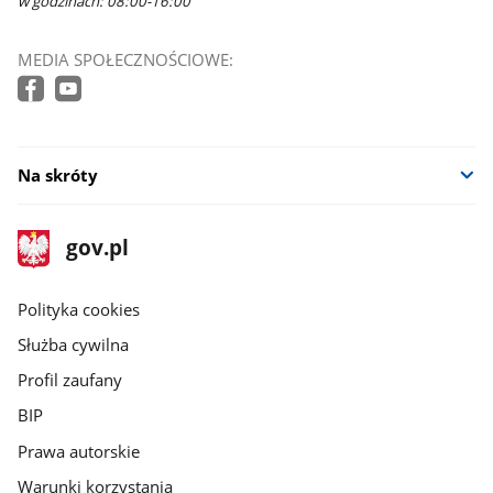
w godzinach: 08:00-16:00
MEDIA SPOŁECZNOŚCIOWE:
Na skróty
stopka
Strona
gov.pl
gov.pl
główna
gov.pl
Polityka cookies
Służba cywilna
Profil zaufany
BIP
Prawa autorskie
Warunki korzystania