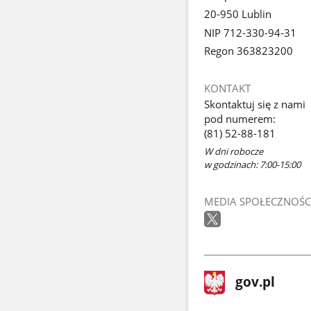
20-950 Lublin
NIP 712-330-94-31
Regon 363823200
KONTAKT
Skontaktuj się z nami
pod numerem:
(81) 52-88-181
W dni robocze
w godzinach: 7:00-15:00
MEDIA SPOŁECZNOŚC
stopka
Strona
gov.pl
gov.pl
główna