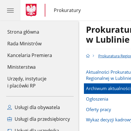
gov.pl
gov.pl
Prokuratury
gov.pl
Prokuratury
Prokuratu
gov.pl
Strona główna
w Lublinie
Rada Ministrów
Kancelaria Premiera
Prokuratura Region
Ministerstwa
Aktualności Prokuratu
Regionalnej w Lublini
Urzędy, instytucje
i placówki RP
Archiwum aktualności
Ogłoszenia
Usługi dla obywatela
Oferty pracy
Usługi dla przedsiębiorcy
Wykaz decyzji kadrow
Usługi dla urzędnika