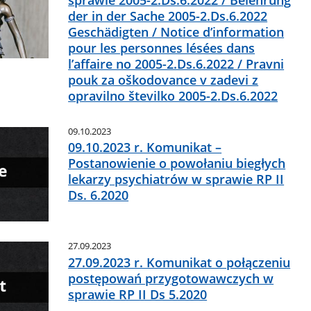
sprawie 2005-2.Ds.6.2022 / Belehrung
der in der Sache 2005-2.Ds.6.2022
Geschädigten / Notice d’information
pour les personnes lésées dans
l’affaire no 2005-2.Ds.6.2022 / Pravni
pouk za oškodovance v zadevi z
opravilno številko 2005-2.Ds.6.2022
09.10.2023
09.10.2023 r. Komunikat –
Postanowienie o powołaniu biegłych
lekarzy psychiatrów w sprawie RP II
Ds. 6.2020
27.09.2023
27.09.2023 r. Komunikat o połączeniu
postępowań przygotowawczych w
sprawie RP II Ds 5.2020