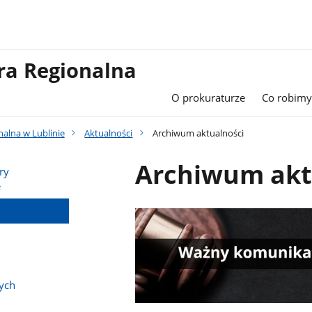
ra Regionalna
O prokuraturze
Co robimy
alna w Lublinie
Aktualności
Archiwum aktualności
Archiwum akt
ry
e
ych