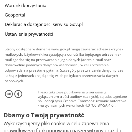
Warunki korzystania
Geoportal
Deklaracja dostępności serwisu Gov.pl
Ustawienia prywatności
Strony dostępne w domenie www.gov.pl mogą zawierać adresy skrzynek
mailowych. Użytkownik korzystający z odnośnika będącego adresem e-
mail zgadza się na przetwarzanie jego danych (adres e-mail oraz
dobrowolnie podanych danych w wiadomości) w celu przesłania
odpowiedzi na przesłane pytania. Szczegóły przetwarzania danych przez
każdą z jednostek znajdują się w ich politykach przetwarzania danych
osobowych.
Treści tekstowe publikowane w serwisie (z
wyłączeniem treści audiowizualnych), są udostępniane
na licencji typu Creative Commons: uznanie autorstwa
- na tych samych warunkach 4.0 (CC BY-SA 4.0).
Materiały audiowizualne, w tym zdjęcia, materiały
Dbamy o Twoją prywatność
audio i wideo, są udostępniane na licencji typu
Creative Commons: uznanie autorstwa użycie
Wykorzystujemy pliki cookie w celu zapewnienia
niekomercyjne - bez utworów zależnych 4.0 (CC BY-
NC-ND 4.0), o ile nie jest to stwierdzone inaczej.
prawidłowego funkcjonowania naszej witryny oraz do