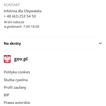
KONTAKT
Infolinia dla Obywatela
+ 48 (42) 253 54 50
W dni robocze
w godzinach: 7:00-18:00
Na skróty
stopka
Strona
gov.pl
gov.pl
główna
gov.pl
Polityka cookies
Służba cywilna
Profil zaufany
BIP
Prawa autorskie