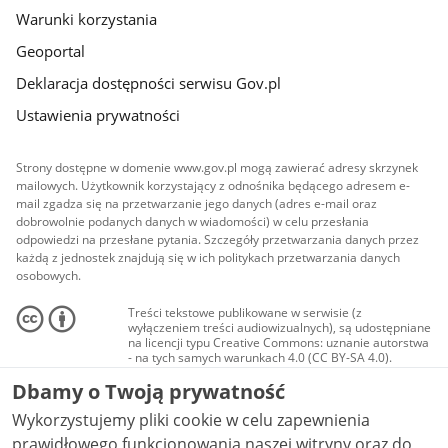
Warunki korzystania
Geoportal
Deklaracja dostępności serwisu Gov.pl
Ustawienia prywatności
Strony dostępne w domenie www.gov.pl mogą zawierać adresy skrzynek
mailowych. Użytkownik korzystający z odnośnika będącego adresem e-
mail zgadza się na przetwarzanie jego danych (adres e-mail oraz
dobrowolnie podanych danych w wiadomości) w celu przesłania
odpowiedzi na przesłane pytania. Szczegóły przetwarzania danych przez
każdą z jednostek znajdują się w ich politykach przetwarzania danych
osobowych.
Treści tekstowe publikowane w serwisie (z
wyłączeniem treści audiowizualnych), są udostępniane
na licencji typu Creative Commons: uznanie autorstwa
- na tych samych warunkach 4.0 (CC BY-SA 4.0).
Materiały audiowizualne, w tym zdjęcia, materiały
Dbamy o Twoją prywatność
audio i wideo, są udostępniane na licencji typu
Creative Commons: uznanie autorstwa użycie
Wykorzystujemy pliki cookie w celu zapewnienia
niekomercyjne - bez utworów zależnych 4.0 (CC BY-
NC-ND 4.0), o ile nie jest to stwierdzone inaczej.
prawidłowego funkcjonowania naszej witryny oraz do