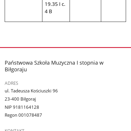
19.35 I c.
4 B
stopka
Państwowa Szkoła Muzyczna I stopnia w
Biłgoraju
ADRES
ul. Tadeusza Kościuszki 96
23-400 Biłgoraj
NIP 9181164128
Regon 001078487
KONTAKT