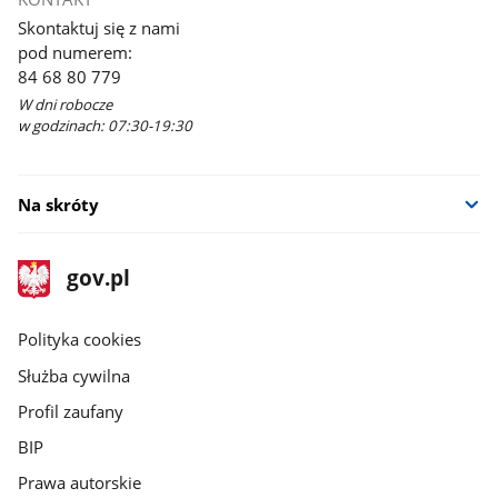
Skontaktuj się z nami
pod numerem:
84 68 80 779
W dni robocze
w godzinach: 07:30-19:30
Na skróty
stopka
Strona
gov.pl
gov.pl
główna
gov.pl
Polityka cookies
Służba cywilna
Profil zaufany
BIP
Prawa autorskie