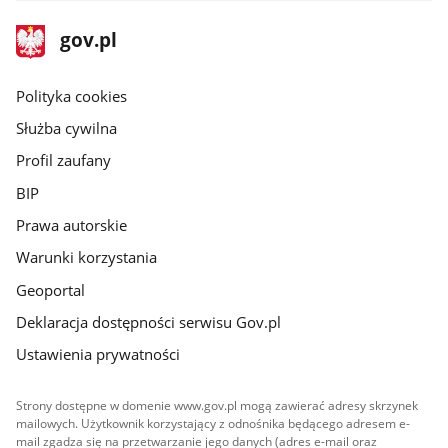
stopka
Strona
gov.pl
gov.pl
główna
gov.pl
Polityka cookies
Służba cywilna
Profil zaufany
BIP
Prawa autorskie
Warunki korzystania
Geoportal
Deklaracja dostępności serwisu Gov.pl
Ustawienia prywatności
Strony dostępne w domenie www.gov.pl mogą zawierać adresy skrzynek
mailowych. Użytkownik korzystający z odnośnika będącego adresem e-
mail zgadza się na przetwarzanie jego danych (adres e-mail oraz