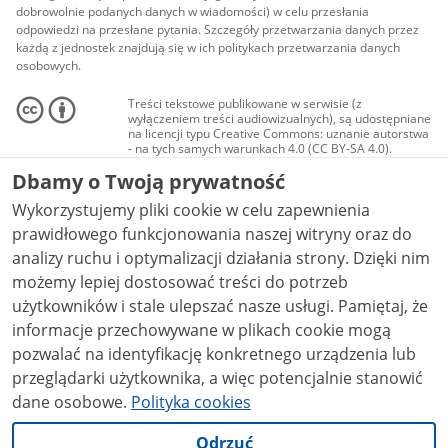
dobrowolnie podanych danych w wiadomości) w celu przesłania
odpowiedzi na przesłane pytania. Szczegóły przetwarzania danych przez
każdą z jednostek znajdują się w ich politykach przetwarzania danych
osobowych.
Treści tekstowe publikowane w serwisie (z
wyłączeniem treści audiowizualnych), są udostępniane
na licencji typu Creative Commons: uznanie autorstwa
- na tych samych warunkach 4.0 (CC BY-SA 4.0).
Materiały audiowizualne, w tym zdjęcia, materiały
Dbamy o Twoją prywatność
audio i wideo, są udostępniane na licencji typu
Creative Commons: uznanie autorstwa użycie
Wykorzystujemy pliki cookie w celu zapewnienia
niekomercyjne - bez utworów zależnych 4.0 (CC BY-
NC-ND 4.0), o ile nie jest to stwierdzone inaczej.
prawidłowego funkcjonowania naszej witryny oraz do
analizy ruchu i optymalizacji działania strony. Dzięki nim
możemy lepiej dostosować treści do potrzeb
użytkowników i stale ulepszać nasze usługi. Pamiętaj, że
informacje przechowywane w plikach cookie mogą
pozwalać na identyfikację konkretnego urządzenia lub
przeglądarki użytkownika, a więc potencjalnie stanowić
dane osobowe.
Polityka cookies
Odrzuć