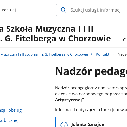
 Polskiej
Szkoła Muzyczna I i II
. G. Fitelberga w Chorzowie
O
uzyczna I i II stopnia im. G. Fitelberga w Chorzowie
Kontakt
Nadzó
Nadzór pedago
Nadzór pedagogiczny nad szkołą spra
dziedzictwa narodowego poprzez spe
Artystycznej"
.
Informacji dotyczących funkcjonowan
ji i obsługi
publicznej
Jolanta Sznajder