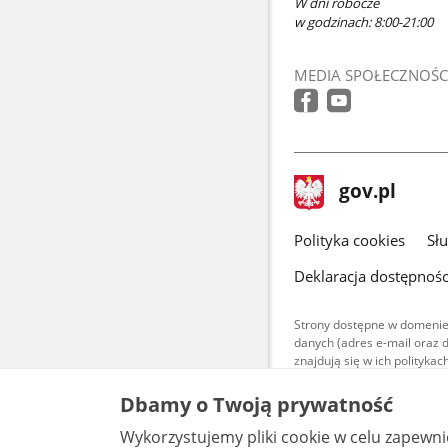
W dni robocze
w godzinach: 8:00-21:00
MEDIA SPOŁECZNOŚC
stopka
Strona
gov.pl
gov.pl
główna
gov.pl
Polityka cookies
Sł
Deklaracja dostępnośc
Strony dostępne w domenie
danych (adres e-mail oraz 
znajdują się w ich polityk
Treści teksto
Dbamy o Twoją prywatność
udostępniane
warunkach 4.0
Wykorzystujemy pliki cookie w celu zapewn
są udostępni