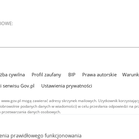
IOWE:
użba cywilna
Profil zaufany
BIP
Prawa autorskie
Warunki
i serwisu Gov.pl
Ustawienia prywatności
 www.gov.pl mogą zawierać adresy skrzynek mailowych. Użytkownik korzystający
dobrowolnie podanych danych w wiadomości) w celu przesłania odpowiedzi na prz
ach przetwarzania danych osobowych.
we publikowane w serwisie (z wyłączeniem treści audiowizualnych), są
 na licencji typu Creative Commons: uznanie autorstwa - na tych samych
 (CC BY-SA 4.0). Materiały audiowizualne, w tym zdjęcia, materiały audio i wideo
ienia prawidłowego funkcjonowania
ane na licencji typu Creative Commons: uznanie autorstwa użycie niekomercyjne 