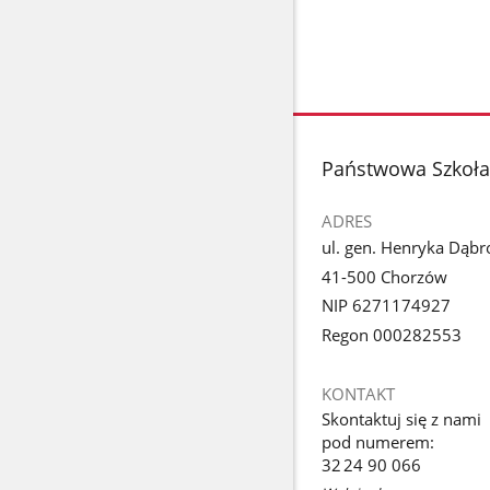
stopka
Państwowa Szkoła 
ADRES
ul. gen. Henryka Dąb
41-500 Chorzów
NIP 6271174927
Regon 000282553
KONTAKT
Skontaktuj się z nami
pod numerem:
32 24 90 066