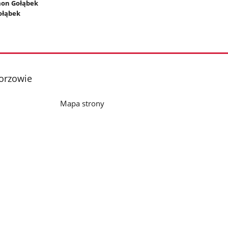
ymon Gołąbek
ołąbek
horzowie
Mapa strony