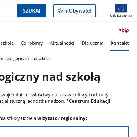
Logowanie
SZUKAJ
mObywatel
do
panelu
 szkole
Co robimy
Aktualności
Dla ucznia
Kontakt
r pedagogiczny nad szkołą
giczny nad szkołą
wuje minister właściwy do spraw kultury i ochrony
cjalistyczną jednostkę nadzoru
"Centrum Edukacji
ia szkoły udziela
wizytator regionalny: