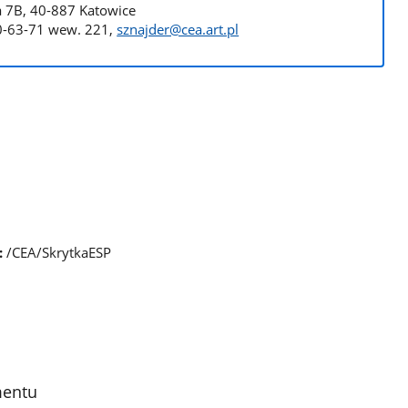
ka 7B, 40-887 Katowice
50-63-71 wew. 221,
sznajder@cea.art.pl
:
/CEA/SkrytkaESP
mentu