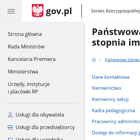
gov.pl
gov.pl
Serwis Rzeczypospolitej
Państwowa 
gov.pl
Strona główna
stopnia im
Rada Ministrów
Kancelaria Premiera
Państwowa Szkoła M
Ministerstwa
Dane kontaktowe
Urzędy, instytucje
Kierownictwo
i placówki RP
Kierownicy sekcji
Kadra pedagogiczna
Usługi dla obywatela
Pracownicy administrac
Usługi dla przedsiębiorcy
Dostęp do informacji 
Usługi dla urzędnika