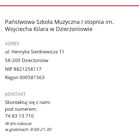
stopka
Państwowa Szkoła Muzyczna I stopnia im.
Wojciecha Kilara w Dzierżoniowie
ADRES
ul. Henryka Sienkiewicza 11
58-200 Dzierżoniów
NIP 8821258117
Regon 000581563
KONTAKT
Skontaktuj się z nami
pod numerem:
74 83 13 710
W dni robocze
w godzinach: 8:00-21:30