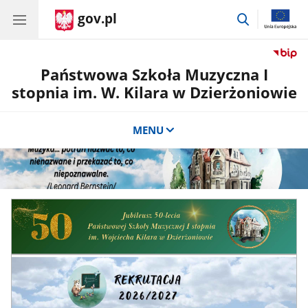
gov.pl
przejdź
do
wyszukiwar
Państwowa Szkoła Muzyczna I
stopnia im. W. Kilara w Dzierżoniowie
MENU
CSS
do
sekcji
Banner