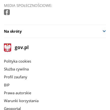
MEDIA SPOŁECZNOŚCIOWE:
Na skróty
stopka
Strona
gov.pl
gov.pl
główna
gov.pl
Polityka cookies
Służba cywilna
Profil zaufany
BIP
Prawa autorskie
Warunki korzystania
Geoportal