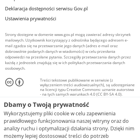
Deklaracja dostępności serwisu Gov.pl
Ustawienia prywatności
Strony dostępne w domenie www.gov.pl mogą zawierać adresy skrzynek
mailowych. Użytkownik korzystający z odnośnika będącego adresem e-
mail zgadza się na przetwarzanie jego danych (adres e-mail oraz
dobrowolnie podanych danych w wiadomości) w celu przesłania
odpowiedzi na przesłane pytania. Szczegóły przetwarzania danych przez
każdą z jednostek znajdują się w ich politykach przetwarzania danych
osobowych.
Treści tekstowe publikowane w serwisie (z
wyłączeniem treści audiowizualnych), są udostępniane
na licencji typu Creative Commons: uznanie autorstwa
- na tych samych warunkach 4.0 (CC BY-SA 4.0).
Materiały audiowizualne, w tym zdjęcia, materiały
Dbamy o Twoją prywatność
audio i wideo, są udostępniane na licencji typu
Creative Commons: uznanie autorstwa użycie
Wykorzystujemy pliki cookie w celu zapewnienia
niekomercyjne - bez utworów zależnych 4.0 (CC BY-
NC-ND 4.0), o ile nie jest to stwierdzone inaczej.
prawidłowego funkcjonowania naszej witryny oraz do
analizy ruchu i optymalizacji działania strony. Dzięki nim
możemy lepiej dostosować treści do potrzeb