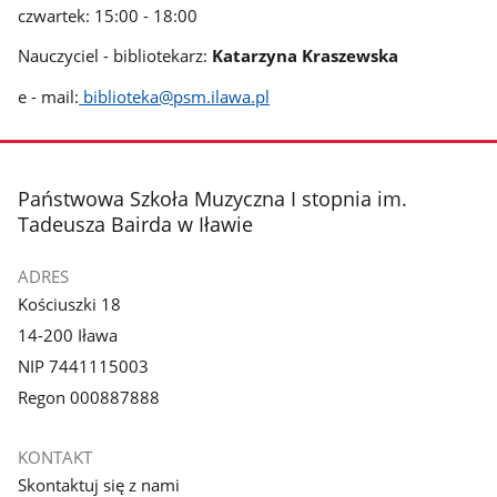
czwartek: 15:00 - 18:00
Nauczyciel - bibliotekarz:
Katarzyna Kraszewska
e - mail:
biblioteka@psm.ilawa.pl
stopka
Państwowa Szkoła Muzyczna I stopnia im.
Tadeusza Bairda w Iławie
ADRES
Kościuszki 18
14-200 Iława
NIP 7441115003
Regon 000887888
KONTAKT
Skontaktuj się z nami