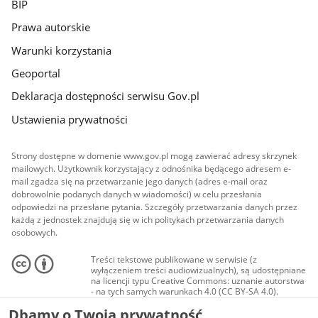
BIP
Prawa autorskie
Warunki korzystania
Geoportal
Deklaracja dostępności serwisu Gov.pl
Ustawienia prywatności
Strony dostępne w domenie www.gov.pl mogą zawierać adresy skrzynek
mailowych. Użytkownik korzystający z odnośnika będącego adresem e-
mail zgadza się na przetwarzanie jego danych (adres e-mail oraz
dobrowolnie podanych danych w wiadomości) w celu przesłania
odpowiedzi na przesłane pytania. Szczegóły przetwarzania danych przez
każdą z jednostek znajdują się w ich politykach przetwarzania danych
osobowych.
Treści tekstowe publikowane w serwisie (z
wyłączeniem treści audiowizualnych), są udostępniane
na licencji typu Creative Commons: uznanie autorstwa
- na tych samych warunkach 4.0 (CC BY-SA 4.0).
Materiały audiowizualne, w tym zdjęcia, materiały
Dbamy o Twoją prywatność
audio i wideo, są udostępniane na licencji typu