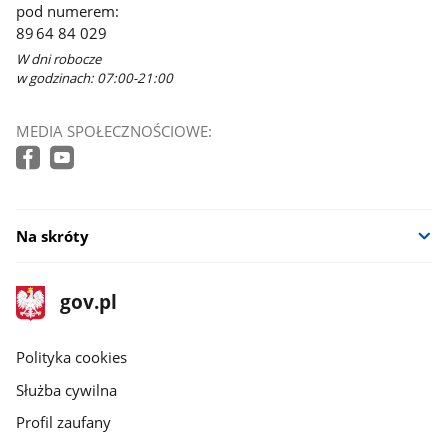
pod numerem:
89 64 84 029
W dni robocze
w godzinach: 07:00-21:00
MEDIA SPOŁECZNOŚCIOWE:
Na skróty
stopka
Strona
gov.pl
gov.pl
główna
gov.pl
Polityka cookies
Służba cywilna
Profil zaufany