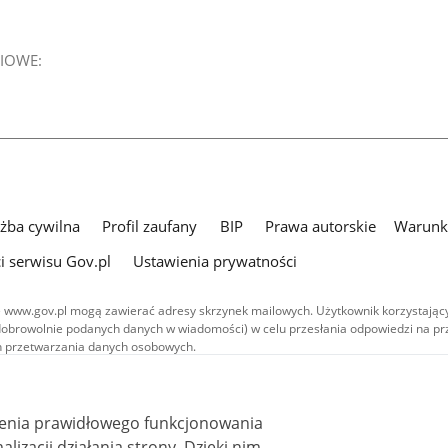
IOWE:
użba cywilna
Profil zaufany
BIP
Prawa autorskie
Warunki
i serwisu Gov.pl
Ustawienia prywatności
 www.gov.pl mogą zawierać adresy skrzynek mailowych. Użytkownik korzystający
dobrowolnie podanych danych w wiadomości) w celu przesłania odpowiedzi na prz
ach przetwarzania danych osobowych.
we publikowane w serwisie (z wyłączeniem treści audiowizualnych), są
 na licencji typu Creative Commons: uznanie autorstwa - na tych samych
 (CC BY-SA 4.0). Materiały audiowizualne, w tym zdjęcia, materiały audio i wideo
ienia prawidłowego funkcjonowania
ane na licencji typu Creative Commons: uznanie autorstwa użycie niekomercyjne 
ależnych 4.0 (CC BY-NC-ND 4.0), o ile nie jest to stwierdzone inaczej.
i działania strony. Dzięki nim