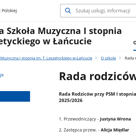
 Polskiej
 Szkoła Muzyczna I stopnia
zetyckiego w Łańcucie
O
uzyczna I stopnia im. T. Leszetyckiego w Łańcucie
O szkole
Rada 
Rada rodzicó
je
Rada Rodziców przy PSM I stopnia
2025/2026
1. Przewodniczący -
Justyna Wrona
2. Zastępca przew. -
Alicja Międlar