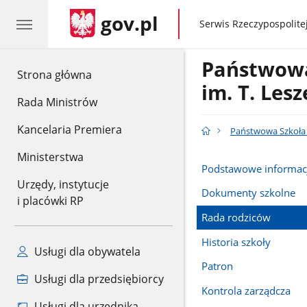
gov.pl
gov.pl
Serwis Rzeczypospolitej
Państwowa
gov.pl
Strona główna
im. T. Les
Rada Ministrów
Kancelaria Premiera
Państwowa Szkoła M
Ministerstwa
Podstawowe informac
Urzędy, instytucje
Dokumenty szkolne
i placówki RP
Rada rodziców
Historia szkoły
Usługi dla obywatela
Patron
Usługi dla przedsiębiorcy
Kontrola zarządcza
Usługi dla urzędnika