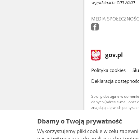
w godzinach: 7:00-20:00
MEDIA SPOŁECZNOŚC
stopka
Strona
gov.pl
gov.pl
główna
gov.pl
Polityka cookies
Sł
Deklaracja dostępnośc
Strony dostępne w domenie
danych (adres e-mail oraz 
znajdują się w ich polityk
Treści teksto
Dbamy o Twoją prywatność
udostępniane
warunkach 4.0
Wykorzystujemy pliki cookie w celu zapewn
są udostępni
bez utworów z
naszej witryny oraz do analizy ruchu i optymalizacj