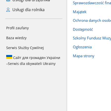
Sprawozdawczość fin
Usługi dla rolnika
Majątek
Ochrona danych oso
Profil zaufany
Dostępność
Baza wiedzy
Szkolny Fundusz Muz
Ogłoszenia
Serwis Służby Cywilnej
Mapa strony
Сайт для громадян України
–
Serwis dla obywateli Ukrainy