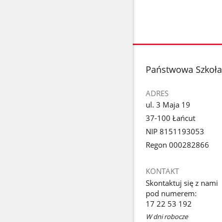
stopka
Państwowa Szkoła 
ADRES
ul. 3 Maja 19
37-100 Łańcut
NIP 8151193053
Regon 000282866
KONTAKT
Skontaktuj się z nami
pod numerem:
17 22 53 192
W dni robocze