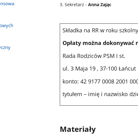
ansowa
3. Sekretarz -
Anna Zając
bowych
Składka na RR w roku szkoln
Opłaty można dokonywać n
yczny
Rada Rodziców PSM I st.
ul. 3 Maja 19 , 37-100 Łańcut
konto: 42 9177 0008 2001 00
tytułem – imię i nazwisko dzi
Materiały