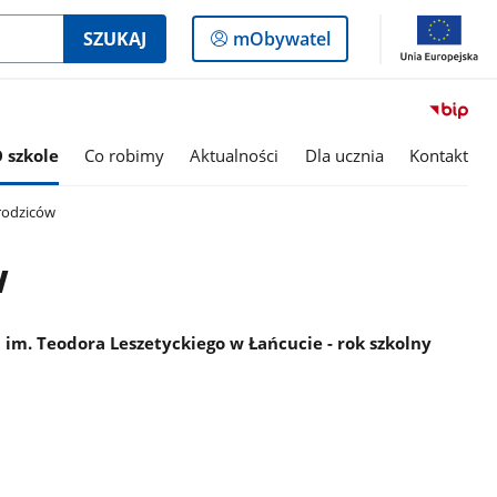
Logowanie
SZUKAJ
mObywatel
do
panelu
 szkole
Co robimy
Aktualności
Dla ucznia
Kontakt
rodziców
w
 im. Teodora Leszetyckiego w Łańcucie - rok szkolny