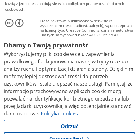
każdą z jednostek znajdują się w ich politykach przetwarzania danych
osobowych.
Treści tekstowe publikowane w serwisie (z
wyłączeniem treści audiowizualnych), są udostępniane
na licencji typu Creative Commons: uznanie autorstwa
- na tych samych warunkach 4.0 (CC BY-SA 4.0).
Materiały audiowizualne, w tym zdjęcia, materiały
Dbamy o Twoją prywatność
audio i wideo, są udostępniane na licencji typu
Creative Commons: uznanie autorstwa użycie
Wykorzystujemy pliki cookie w celu zapewnienia
niekomercyjne - bez utworów zależnych 4.0 (CC BY-
NC-ND 4.0), o ile nie jest to stwierdzone inaczej.
prawidłowego funkcjonowania naszej witryny oraz do
analizy ruchu i optymalizacji działania strony. Dzięki nim
możemy lepiej dostosować treści do potrzeb
użytkowników i stale ulepszać nasze usługi. Pamiętaj, że
informacje przechowywane w plikach cookie mogą
pozwalać na identyfikację konkretnego urządzenia lub
przeglądarki użytkownika, a więc potencjalnie stanowić
dane osobowe.
Polityka cookies
Odrzuć