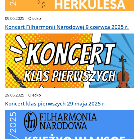
09.06.2025
Olecko
Koncert Filharmonii Narodowej 9 czerwca 2025 r.
29.05.2025
Olecko
Koncert klas pierwszych 29 maja 2025 r.