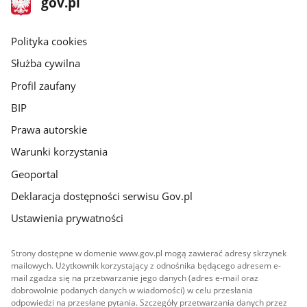
Strona
gov.pl
gov.pl
główna
gov.pl
Polityka cookies
Służba cywilna
Profil zaufany
BIP
Prawa autorskie
Warunki korzystania
Geoportal
Deklaracja dostępności serwisu Gov.pl
Ustawienia prywatności
Strony dostępne w domenie www.gov.pl mogą zawierać adresy skrzynek
mailowych. Użytkownik korzystający z odnośnika będącego adresem e-
mail zgadza się na przetwarzanie jego danych (adres e-mail oraz
dobrowolnie podanych danych w wiadomości) w celu przesłania
odpowiedzi na przesłane pytania. Szczegóły przetwarzania danych przez