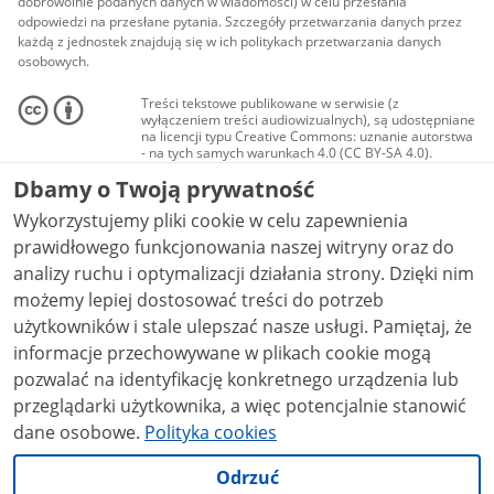
dobrowolnie podanych danych w wiadomości) w celu przesłania
odpowiedzi na przesłane pytania. Szczegóły przetwarzania danych przez
każdą z jednostek znajdują się w ich politykach przetwarzania danych
osobowych.
Treści tekstowe publikowane w serwisie (z
wyłączeniem treści audiowizualnych), są udostępniane
na licencji typu Creative Commons: uznanie autorstwa
- na tych samych warunkach 4.0 (CC BY-SA 4.0).
Materiały audiowizualne, w tym zdjęcia, materiały
Dbamy o Twoją prywatność
audio i wideo, są udostępniane na licencji typu
Creative Commons: uznanie autorstwa użycie
Wykorzystujemy pliki cookie w celu zapewnienia
niekomercyjne - bez utworów zależnych 4.0 (CC BY-
NC-ND 4.0), o ile nie jest to stwierdzone inaczej.
prawidłowego funkcjonowania naszej witryny oraz do
analizy ruchu i optymalizacji działania strony. Dzięki nim
możemy lepiej dostosować treści do potrzeb
użytkowników i stale ulepszać nasze usługi. Pamiętaj, że
informacje przechowywane w plikach cookie mogą
pozwalać na identyfikację konkretnego urządzenia lub
przeglądarki użytkownika, a więc potencjalnie stanowić
dane osobowe.
Polityka cookies
Odrzuć