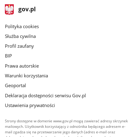
stopka
Strona
gov.pl
gov.pl
główna
gov.pl
Polityka cookies
Służba cywilna
Profil zaufany
BIP
Prawa autorskie
Warunki korzystania
Geoportal
Deklaracja dostępności serwisu Gov.pl
Ustawienia prywatności
Strony dostępne w domenie www.gov.pl mogą zawierać adresy skrzynek
mailowych. Użytkownik korzystający z odnośnika będącego adresem e-
mail zgadza się na przetwarzanie jego danych (adres e-mail oraz