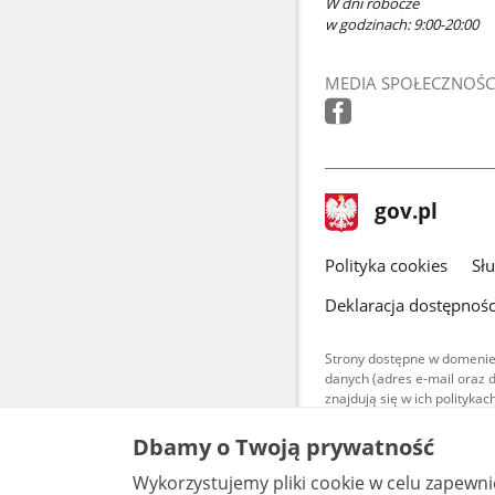
W dni robocze
w godzinach: 9:00-20:00
MEDIA SPOŁECZNOŚC
stopka
Strona
gov.pl
gov.pl
główna
gov.pl
Polityka cookies
Sł
Deklaracja dostępnośc
Strony dostępne w domenie
danych (adres e-mail oraz 
znajdują się w ich polityk
Treści teksto
Dbamy o Twoją prywatność
udostępniane
warunkach 4.0
Wykorzystujemy pliki cookie w celu zapewn
są udostępni