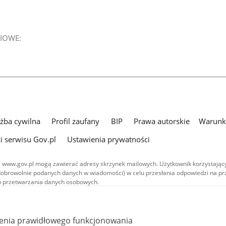
IOWE:
użba cywilna
Profil zaufany
BIP
Prawa autorskie
Warunki
i serwisu Gov.pl
Ustawienia prywatności
 www.gov.pl mogą zawierać adresy skrzynek mailowych. Użytkownik korzystający
dobrowolnie podanych danych w wiadomości) w celu przesłania odpowiedzi na prz
ach przetwarzania danych osobowych.
we publikowane w serwisie (z wyłączeniem treści audiowizualnych), są
 na licencji typu Creative Commons: uznanie autorstwa - na tych samych
 (CC BY-SA 4.0). Materiały audiowizualne, w tym zdjęcia, materiały audio i wideo
ienia prawidłowego funkcjonowania
ane na licencji typu Creative Commons: uznanie autorstwa użycie niekomercyjne 