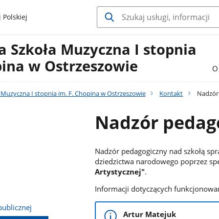
 Polskiej
 Szkoła Muzyczna I stopnia
pina w Ostrzeszowie
O
Muzyczna I stopnia im. F. Chopina w Ostrzeszowie
Kontakt
Nadzór 
Nadzór pedago
Nadzór pedagogiczny nad szkołą spra
dziedzictwa narodowego poprzez spe
Artystycznej"
.
Informacji dotyczących funkcjonowan
publicznej
Artur Matejuk