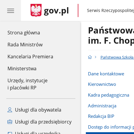
gov.pl
gov.pl
Serwis Rzeczypospolitej
Państwowa
gov.pl
Strona główna
im. F. Cho
Rada Ministrów
Kancelaria Premiera
Państwowa Szkoła 
Ministerstwa
Dane kontaktowe
Urzędy, instytucje
Kierownictwo
i placówki RP
Kadra pedagogiczna
Administracja
Usługi dla obywatela
Redakcja BIP
Usługi dla przedsiębiorcy
Dostęp do informacji 
Usługi dla urzędnika