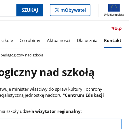
Logowanie
SZUKAJ
mObywatel
do
panelu
 szkole
Co robimy
Aktualności
Dla ucznia
Kontakt
pedagogiczny nad szkołą
giczny nad szkołą
wuje minister właściwy do spraw kultury i ochrony
cjalistyczną jednostkę nadzoru
"Centrum Edukacji
ia szkoły udziela
wizytator regionalny
: