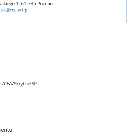
owskiego 1, 61-736 Poznań
uk@cea.art.pl
: /CEA/SkrytkaESP
mentu