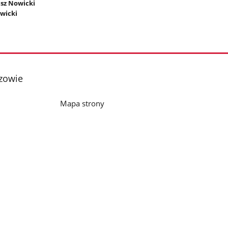
asz Nowicki
wicki
szowie
Mapa strony