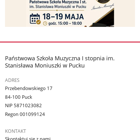
stopka
Państwowa Szkoła Muzyczna I stopnia im.
Stanisława Moniuszki w Pucku
ADRES
Przebendowskiego 17
84-100 Puck
NIP 5871023082
Regon 001099124
KONTAKT
Skontaktuj się z nami