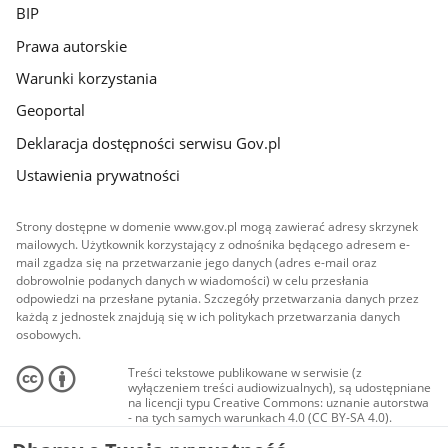
BIP
Prawa autorskie
Warunki korzystania
Geoportal
Deklaracja dostępności serwisu Gov.pl
Ustawienia prywatności
Strony dostępne w domenie www.gov.pl mogą zawierać adresy skrzynek
mailowych. Użytkownik korzystający z odnośnika będącego adresem e-
mail zgadza się na przetwarzanie jego danych (adres e-mail oraz
dobrowolnie podanych danych w wiadomości) w celu przesłania
odpowiedzi na przesłane pytania. Szczegóły przetwarzania danych przez
każdą z jednostek znajdują się w ich politykach przetwarzania danych
osobowych.
Treści tekstowe publikowane w serwisie (z
wyłączeniem treści audiowizualnych), są udostępniane
na licencji typu Creative Commons: uznanie autorstwa
- na tych samych warunkach 4.0 (CC BY-SA 4.0).
Materiały audiowizualne, w tym zdjęcia, materiały
audio i wideo, są udostępniane na licencji typu