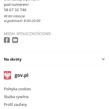
pod numerem:
58 67 32 746
W dni robocze
w godzinach: 8:00-20:00
MEDIA SPOŁECZNOŚCIOWE:
Na skróty
stopka
Strona
gov.pl
gov.pl
główna
gov.pl
Polityka cookies
Służba cywilna
Profil zaufany