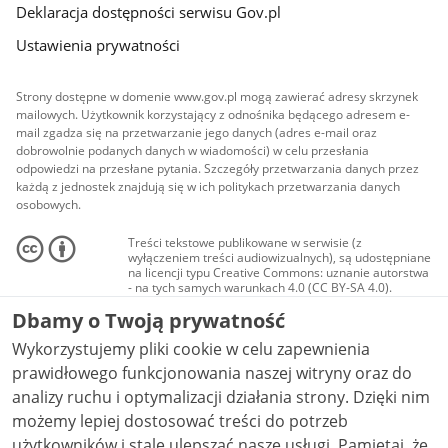
Deklaracja dostępności serwisu Gov.pl
Ustawienia prywatności
Strony dostępne w domenie www.gov.pl mogą zawierać adresy skrzynek
mailowych. Użytkownik korzystający z odnośnika będącego adresem e-
mail zgadza się na przetwarzanie jego danych (adres e-mail oraz
dobrowolnie podanych danych w wiadomości) w celu przesłania
odpowiedzi na przesłane pytania. Szczegóły przetwarzania danych przez
każdą z jednostek znajdują się w ich politykach przetwarzania danych
osobowych.
Treści tekstowe publikowane w serwisie (z
wyłączeniem treści audiowizualnych), są udostępniane
na licencji typu Creative Commons: uznanie autorstwa
- na tych samych warunkach 4.0 (CC BY-SA 4.0).
Materiały audiowizualne, w tym zdjęcia, materiały
Dbamy o Twoją prywatność
audio i wideo, są udostępniane na licencji typu
Creative Commons: uznanie autorstwa użycie
Wykorzystujemy pliki cookie w celu zapewnienia
niekomercyjne - bez utworów zależnych 4.0 (CC BY-
NC-ND 4.0), o ile nie jest to stwierdzone inaczej.
prawidłowego funkcjonowania naszej witryny oraz do
analizy ruchu i optymalizacji działania strony. Dzięki nim
możemy lepiej dostosować treści do potrzeb
użytkowników i stale ulepszać nasze usługi. Pamiętaj, że