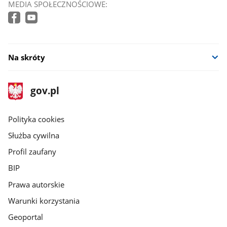
MEDIA SPOŁECZNOŚCIOWE:
Na skróty
stopka
Strona
gov.pl
gov.pl
główna
gov.pl
Polityka cookies
Służba cywilna
Profil zaufany
BIP
Prawa autorskie
Warunki korzystania
Geoportal