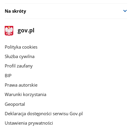
Na skróty
stopka
Strona
gov.pl
gov.pl
główna
gov.pl
Polityka cookies
Służba cywilna
Profil zaufany
BIP
Prawa autorskie
Warunki korzystania
Geoportal
Deklaracja dostępności serwisu Gov.pl
Ustawienia prywatności