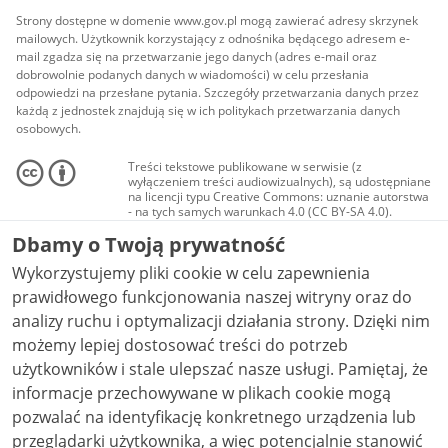
Strony dostępne w domenie www.gov.pl mogą zawierać adresy skrzynek
mailowych. Użytkownik korzystający z odnośnika będącego adresem e-
mail zgadza się na przetwarzanie jego danych (adres e-mail oraz
dobrowolnie podanych danych w wiadomości) w celu przesłania
odpowiedzi na przesłane pytania. Szczegóły przetwarzania danych przez
każdą z jednostek znajdują się w ich politykach przetwarzania danych
osobowych.
Treści tekstowe publikowane w serwisie (z
wyłączeniem treści audiowizualnych), są udostępniane
na licencji typu Creative Commons: uznanie autorstwa
- na tych samych warunkach 4.0 (CC BY-SA 4.0).
Materiały audiowizualne, w tym zdjęcia, materiały
Dbamy o Twoją prywatność
audio i wideo, są udostępniane na licencji typu
Creative Commons: uznanie autorstwa użycie
Wykorzystujemy pliki cookie w celu zapewnienia
niekomercyjne - bez utworów zależnych 4.0 (CC BY-
NC-ND 4.0), o ile nie jest to stwierdzone inaczej.
prawidłowego funkcjonowania naszej witryny oraz do
analizy ruchu i optymalizacji działania strony. Dzięki nim
możemy lepiej dostosować treści do potrzeb
użytkowników i stale ulepszać nasze usługi. Pamiętaj, że
informacje przechowywane w plikach cookie mogą
pozwalać na identyfikację konkretnego urządzenia lub
przeglądarki użytkownika, a więc potencjalnie stanowić