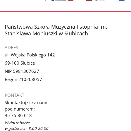
termomodernizacja
stopka
Państwowa Szkoła Muzyczna I stopnia im.
Stanisława Moniuszki w Słubicach
ADRES
ul. Wojska Polskiego 142
69-100 Słubice
NIP 5981307627
Regon 210208057
KONTAKT
Skontaktuj się z nami
pod numerem:
95 75 86 618
W dni robocze
w godzinach: 8.00-20.00