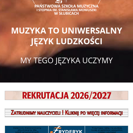
MUZYKA TO UNIWERSALNY
JĘZYK LUDZKOŚCI
MY TEGO JĘZYKA UCZYMY
CSS
baner
rekrutacja
Baner
zatrudnimy
Baner