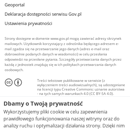
Geoportal
Deklaracja dostępności serwisu Gov.pl
Ustawienia prywatności
Strony dostępne w domenie www.gov.pl mogą zawierać adresy skrzynek
mailowych. Użytkownik korzystający z odnośnika będącego adresem e-
mail zgadza się na przetwarzanie jego danych (adres e-mail oraz
dobrowolnie podanych danych w wiadomości) w celu przesłania
odpowiedzi na przesłane pytania. Szczegóły przetwarzania danych przez
każdą z jednostek znajdują się w ich politykach przetwarzania danych
osobowych.
Treści tekstowe publikowane w serwisie (z
wyłączeniem treści audiowizualnych), są udostępniane
na licencji typu Creative Commons: uznanie autorstwa
- na tych samych warunkach 4.0 (CC BY-SA 4.0).
Materiały audiowizualne, w tym zdjęcia, materiały
Dbamy o Twoją prywatność
audio i wideo, są udostępniane na licencji typu
Creative Commons: uznanie autorstwa użycie
Wykorzystujemy pliki cookie w celu zapewnienia
niekomercyjne - bez utworów zależnych 4.0 (CC BY-
NC-ND 4.0), o ile nie jest to stwierdzone inaczej.
prawidłowego funkcjonowania naszej witryny oraz do
analizy ruchu i optymalizacji działania strony. Dzięki nim