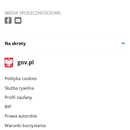
MEDIA SPOŁECZNOŚCIOWE:
Na skróty
stopka
Strona
gov.pl
gov.pl
główna
gov.pl
Polityka cookies
Służba cywilna
Profil zaufany
BIP
Prawa autorskie
Warunki korzystania