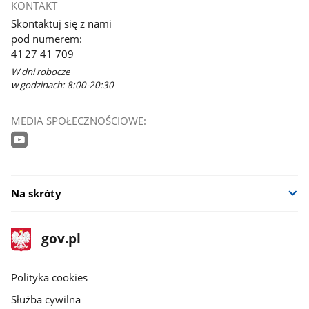
KONTAKT
Skontaktuj się z nami
pod numerem:
41 27 41 709
W dni robocze
w godzinach: 8:00-20:30
MEDIA SPOŁECZNOŚCIOWE:
Na skróty
stopka
Strona
gov.pl
gov.pl
główna
gov.pl
Polityka cookies
Służba cywilna