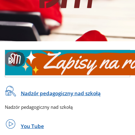
CSS
Baner
do
reklamowy
sekcji
Banner
Na
Nadzór pedagogiczny nad szkołą
skróty
Nadzór pedagogiczny nad szkołą
You Tube