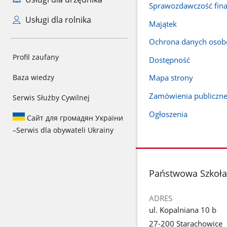
Sprawozdawczość fin
Usługi dla rolnika
Majątek
Ochrona danych oso
Profil zaufany
Dostępność
Baza wiedzy
Mapa strony
Zamówienia publiczn
Serwis Służby Cywilnej
Ogłoszenia
Сайт для громадян України
–
Serwis dla obywateli Ukrainy
stopka
Państwowa Szkoła 
ADRES
ul. Kopalniana 10 b
27-200 Starachowice