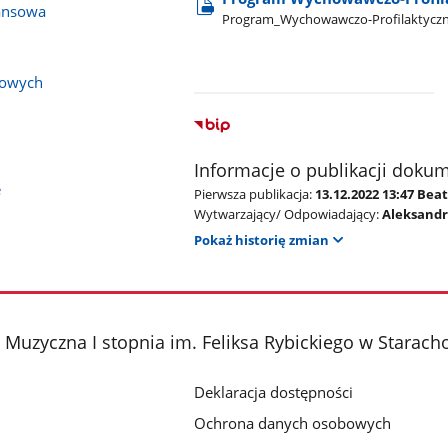
ansowa
Program​_Wychowawczo-Profilaktyczny​
bowych
Informacje o publikacji doku
e
Pierwsza publikacja:
13.12.2022 13:47 Be
Wytwarzający/ Odpowiadający:
Aleksand
Pokaż historię zmian
Muzyczna I stopnia im. Feliksa Rybickiego w Starach
Deklaracja dostępności
Ochrona danych osobowych