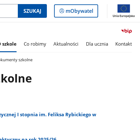
Logowanie
SZUKAJ
mObywatel
do
panelu
 szkole
Co robimy
Aktualności
Dla ucznia
Kontakt
kumenty szkolne
kolne
cznej I stopnia im. Feliksa Rybickiego w
ktyczny na rok 2025/26