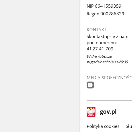
NIP 6641559359
Regon 000286829
KONTAKT
Skontaktuj się z nami
pod numerem:
41 27 41 709
W dni robocze
w godzinach: 8:00-20:30
MEDIA SPOŁECZNOŚC
stopka
Strona
gov.pl
gov.pl
główna
gov.pl
Polityka cookies
Sł