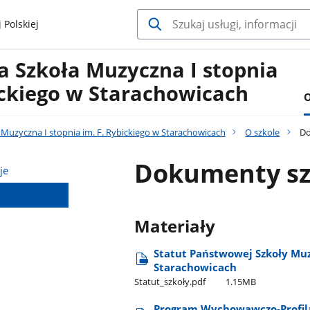
 Polskiej
 Szkoła Muzyczna I stopnia
ickiego w Starachowicach
O
Muzyczna I stopnia im. F. Rybickiego w Starachowicach
O szkole
Do
Dokumenty sz
je
Materiały
Statut Państwowej Szkoły Muzy
Starachowicach
Statut​_szkoły.pdf
1.15MB
Program Wychowawczo-Profila