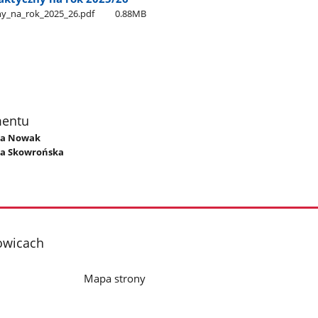
_na​_rok​_2025​_26.pdf
0.88MB
mentu
ata Nowak
ra Skowrońska
owicach
Mapa strony