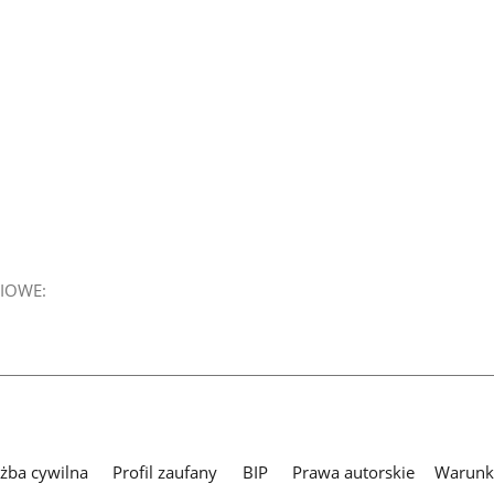
IOWE:
użba cywilna
Profil zaufany
BIP
Prawa autorskie
Warunki