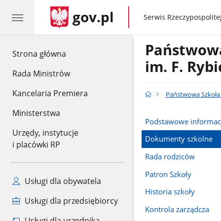
gov.pl
gov.pl
Serwis Rzeczypospolitej
Państwowa
gov.pl
Strona główna
im. F. Ryb
Rada Ministrów
Kancelaria Premiera
Państwowa Szkoła 
Ministerstwa
Podstawowe informac
Urzędy, instytucje
Dokumenty szkolne
i placówki RP
Rada rodziców
Patron Szkoły
Usługi dla obywatela
Historia szkoły
Usługi dla przedsiębiorcy
Kontrola zarządcza
Usługi dla urzędnika