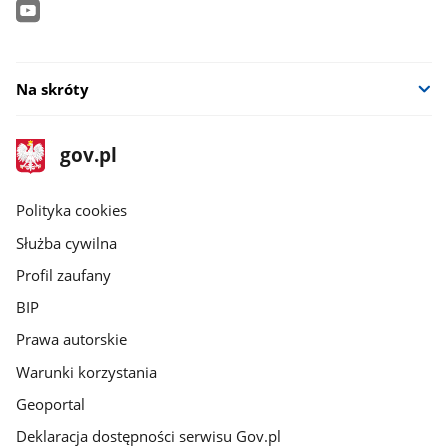
Na skróty
stopka
Strona
gov.pl
gov.pl
główna
gov.pl
Polityka cookies
Służba cywilna
Profil zaufany
BIP
Prawa autorskie
Warunki korzystania
Geoportal
Deklaracja dostępności serwisu Gov.pl