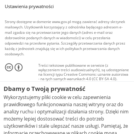
Ustawienia prywatności
Strony dostępne w domenie www.gov.pl mogą zawierać adresy skrzynek
mailowych. Użytkownik korzystający z odnośnika będącego adresem e-
mail zgadza się na przetwarzanie jego danych (adres e-mail oraz
dobrowolnie podanych danych w wiadomości) w celu przesłania
odpowiedzi na przesłane pytania. Szczegóły przetwarzania danych przez
każdą z jednostek znajdują się w ich politykach przetwarzania danych
osobowych.
Treści tekstowe publikowane w serwisie (z
wyłączeniem treści audiowizualnych), są udostępniane
na licencji typu Creative Commons: uznanie autorstwa
- na tych samych warunkach 4.0 (CC BY-SA 4.0).
Materiały audiowizualne, w tym zdjęcia, materiały
Dbamy o Twoją prywatność
audio i wideo, są udostępniane na licencji typu
Creative Commons: uznanie autorstwa użycie
Wykorzystujemy pliki cookie w celu zapewnienia
niekomercyjne - bez utworów zależnych 4.0 (CC BY-
NC-ND 4.0), o ile nie jest to stwierdzone inaczej.
prawidłowego funkcjonowania naszej witryny oraz do
analizy ruchu i optymalizacji działania strony. Dzięki nim
możemy lepiej dostosować treści do potrzeb
użytkowników i stale ulepszać nasze usługi. Pamiętaj, że
informacje przechowywane w plikach cookie mogą