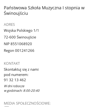
stopka
Państwowa Szkoła Muzyczna I stopnia w
Świnoujściu
ADRES
Wojska Polskiego 1/1
72-600 Świnoujście
NIP 8551068920
Regon 001241266
KONTAKT
Skontaktuj się z nami
pod numerem:
91 32 13 462
W dni robocze
w godzinach: 8:00-20:40
MEDIA SPOŁECZNOŚCIOWE: