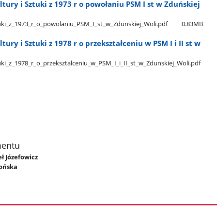
tury i Sztuki z 1973 r o powołaniu PSM I st w Zduńskiej
uki​_z​_1973​_r​_o​_powolaniu​_PSM​_I​_st​_w​_Zdunskiej​_Woli.pdf
0.83MB
ury i Sztuki z 1978 r o przekształceniu w PSM I i II st w
i​_z​_1978​_r​_o​_przeksztalceniu​_w​_PSM​_I​_i​_II​_st​_w​_Zdunskiej​_Woli.pdf
mentu
eł Józefowicz
łońska