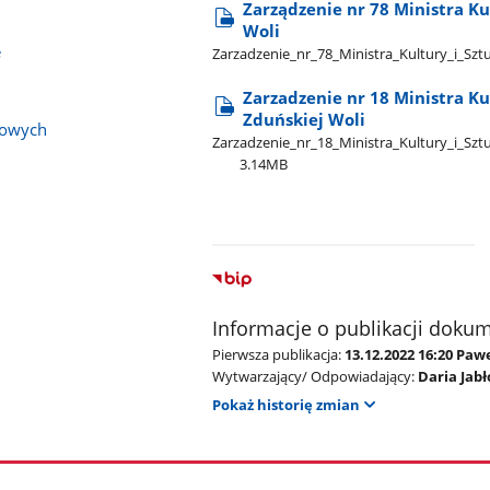
Zarządzenie nr 78 Ministra Kul
Woli
e
Zarzadzenie​_nr​_78​_Ministra​_Kultury​_i​_Szt
Zarzadzenie nr 18 Ministra Kult
Zduńskiej Woli
bowych
Zarzadzenie​_nr​_18​_Ministra​_Kultury​_i​_Sztuk
3.14MB
Informacje o publikacji doku
Pierwsza publikacja:
13.12.2022 16:20 Paw
Wytwarzający/ Odpowiadający:
Daria Jab
Pokaż historię zmian