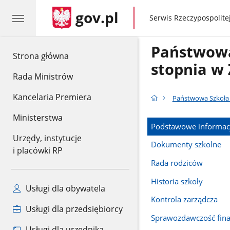
gov.pl
gov.pl
Serwis Rzeczypospolitej
Państwowa 
gov.pl
Strona główna
stopnia w 
Rada Ministrów
Kancelaria Premiera
Państwowa Szkoła M
Ministerstwa
Podstawowe informac
Urzędy, instytucje
Dokumenty szkolne
i placówki RP
Rada rodziców
Historia szkoły
Usługi dla obywatela
Kontrola zarządcza
Usługi dla przedsiębiorcy
Sprawozdawczość fin
Usługi dla urzędnika