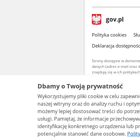
stopka
Strona
gov.pl
gov.pl
główna
gov.pl
Polityka cookies
Sł
Deklaracja dostępnośc
Strony dostępne w domenie
danych (adres e-mail oraz 
znajdują się w ich polityk
Treści teksto
Dbamy o Twoją prywatność
udostępniane
warunkach 4.0
Wykorzystujemy pliki cookie w celu zapewn
są udostępni
bez utworów z
naszej witryny oraz do analizy ruchu i optymalizacj
możemy lepiej dostosować treści do potrzeb
usługi. Pamiętaj, że informacje przechowywane w plikach cookie mogą pozwalać na
identyfikację konkretnego urządzenia lub pr
potencjalnie stanowić dane osobowe.
Polit