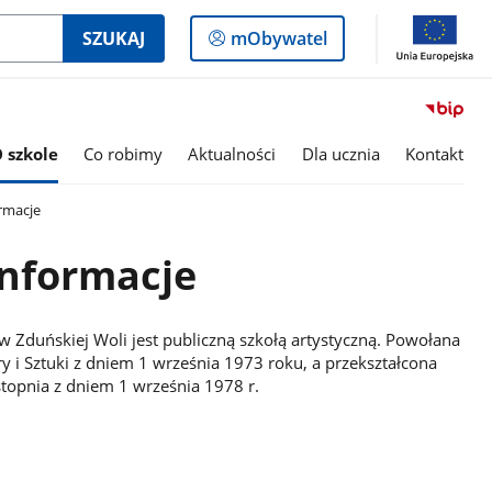
Logowanie
SZUKAJ
mObywatel
do
panelu
 szkole
Co robimy
Aktualności
Dla ucznia
Kontakt
rmacje
nformacje
 w Zduńskiej Woli jest publiczną szkołą artystyczną. Powołana
y i Sztuki z dniem 1 września 1973 roku, a przekształcona
stopnia z dniem 1 września 1978 r.