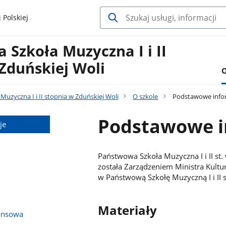
 Polskiej
Szkoła Muzyczna I i II
Zduńskiej Woli
O
uzyczna I i II stopnia w Zduńskiej Woli
O szkole
Podstawowe info
Podstawowe i
je
Państwowa Szkoła Muzyczna I i II st.
została Zarządzeniem Ministra Kultur
w Państwową Szkołę Muzyczną I i II 
Materiały
ansowa