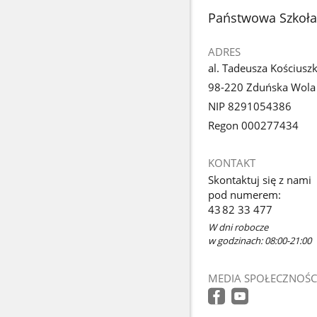
stopka
Państwowa Szkoła 
ADRES
al. Tadeusza Kościuszk
98-220 Zduńska Wola
NIP 8291054386
Regon 000277434
KONTAKT
Skontaktuj się z nami
pod numerem:
43 82 33 477
W dni robocze
w godzinach: 08:00-21:00
MEDIA SPOŁECZNOŚC