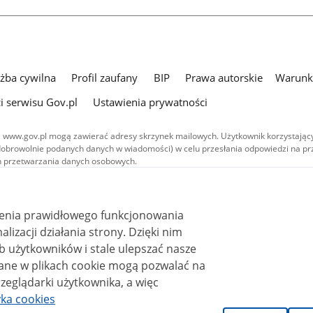
użba cywilna
Profil zaufany
BIP
Prawa autorskie
Warunki
i serwisu Gov.pl
Ustawienia prywatności
 www.gov.pl mogą zawierać adresy skrzynek mailowych. Użytkownik korzystający
dobrowolnie podanych danych w wiadomości) w celu przesłania odpowiedzi na prz
ach przetwarzania danych osobowych.
we publikowane w serwisie (z wyłączeniem treści audiowizualnych), są
 na licencji typu Creative Commons: uznanie autorstwa - na tych samych
 (CC BY-SA 4.0). Materiały audiowizualne, w tym zdjęcia, materiały audio i wideo
ienia prawidłowego funkcjonowania
ane na licencji typu Creative Commons: uznanie autorstwa użycie niekomercyjne 
ależnych 4.0 (CC BY-NC-ND 4.0), o ile nie jest to stwierdzone inaczej.
i działania strony. Dzięki nim
 użytkowników i stale ulepszać nasze
zeglądarki użytkownika, a więc
yka cookies