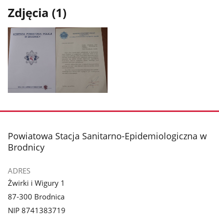
Zdjęcia (1)
Pokaż
zdjęcie
1
z
stopka
Powiatowa Stacja Sanitarno-Epidemiologiczna w
galerii.
Brodnicy
ADRES
Żwirki i Wigury 1
87-300 Brodnica
NIP 8741383719