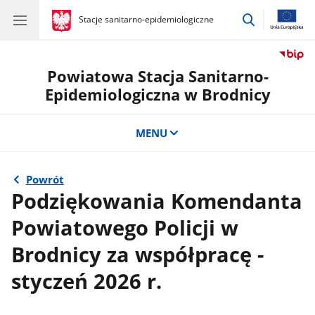
przejdź
gov.pl
Stacje sanitarno-epidemiologiczne
gov.pl
Stacje
do
sanitarno-
wyszukiwar
epidemiologiczne
Powiatowa Stacja Sanitarno-
Epidemiologiczna w Brodnicy
MENU
Powrót
Podziękowania Komendanta
Powiatowego Policji w
Brodnicy za współpracę -
styczeń 2026 r.