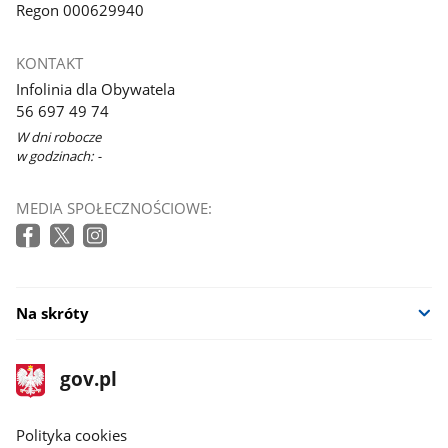
Regon 000629940
KONTAKT
Infolinia dla Obywatela
56 697 49 74
W dni robocze
w godzinach: -
MEDIA SPOŁECZNOŚCIOWE:
Na skróty
stopka
Strona
gov.pl
gov.pl
główna
gov.pl
Polityka cookies