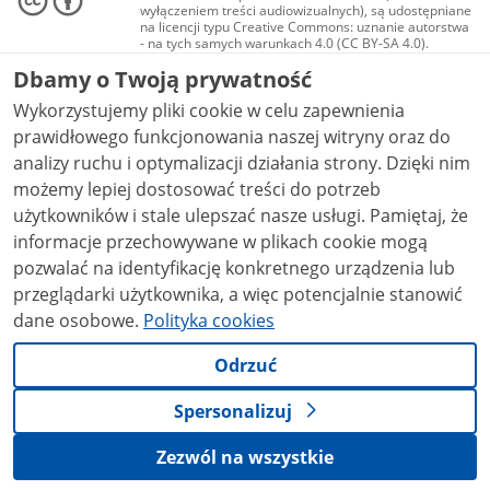
wyłączeniem treści audiowizualnych), są udostępniane
na licencji typu Creative Commons: uznanie autorstwa
- na tych samych warunkach 4.0 (CC BY-SA 4.0).
Materiały audiowizualne, w tym zdjęcia, materiały
Dbamy o Twoją prywatność
audio i wideo, są udostępniane na licencji typu
Creative Commons: uznanie autorstwa użycie
Wykorzystujemy pliki cookie w celu zapewnienia
niekomercyjne - bez utworów zależnych 4.0 (CC BY-
NC-ND 4.0), o ile nie jest to stwierdzone inaczej.
prawidłowego funkcjonowania naszej witryny oraz do
analizy ruchu i optymalizacji działania strony. Dzięki nim
możemy lepiej dostosować treści do potrzeb
użytkowników i stale ulepszać nasze usługi. Pamiętaj, że
informacje przechowywane w plikach cookie mogą
pozwalać na identyfikację konkretnego urządzenia lub
przeglądarki użytkownika, a więc potencjalnie stanowić
dane osobowe.
Polityka cookies
Odrzuć
Spersonalizuj
Zezwól na wszystkie