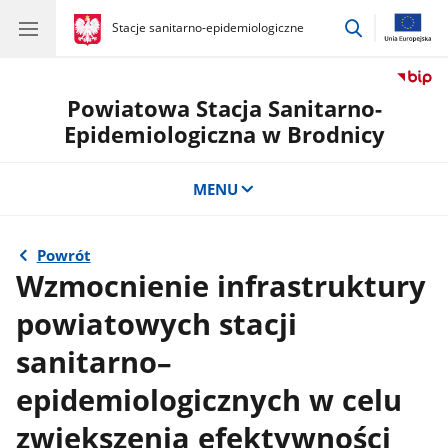
przejdź
gov.pl
Stacje sanitarno-epidemiologiczne
gov.pl
Stacje
do
sanitarno-
wyszukiwar
epidemiologiczne
Powiatowa Stacja Sanitarno-
Epidemiologiczna w Brodnicy
MENU
Powrót
Wzmocnienie infrastruktury
powiatowych stacji
sanitarno–
epidemiologicznych w celu
zwiększenia efektywności