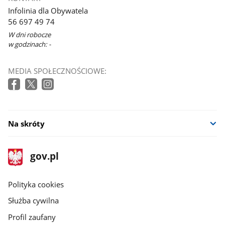
Infolinia dla Obywatela
56 697 49 74
W dni robocze
w godzinach: -
MEDIA SPOŁECZNOŚCIOWE:
Na skróty
stopka
Strona
gov.pl
gov.pl
główna
gov.pl
Polityka cookies
Służba cywilna
Profil zaufany