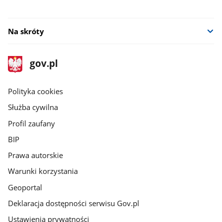
Na skróty
stopka
Strona
gov.pl
gov.pl
główna
gov.pl
Polityka cookies
Służba cywilna
Profil zaufany
BIP
Prawa autorskie
Warunki korzystania
Geoportal
Deklaracja dostępności serwisu Gov.pl
Ustawienia prywatności