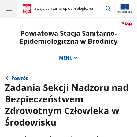
przejdź
gov.pl
Stacje sanitarno-epidemiologiczne
gov.pl
Stacje
do
sanitarno-
wyszukiwar
epidemiologiczne
Powiatowa Stacja Sanitarno-
Epidemiologiczna w Brodnicy
MENU
Powrót
Zadania Sekcji Nadzoru nad
Bezpieczeństwem
Zdrowotnym Człowieka w
Środowisku