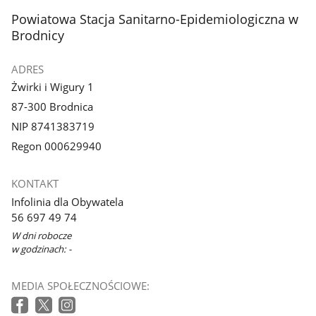
stopka
Powiatowa Stacja Sanitarno-Epidemiologiczna w
Brodnicy
ADRES
Żwirki i Wigury 1
87-300 Brodnica
NIP 8741383719
Regon 000629940
KONTAKT
Infolinia dla Obywatela
56 697 49 74
W dni robocze
w godzinach: -
MEDIA SPOŁECZNOŚCIOWE: