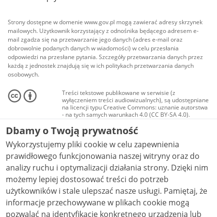
Strony dostępne w domenie www.gov.pl mogą zawierać adresy skrzynek
mailowych. Użytkownik korzystający z odnośnika będącego adresem e-
mail zgadza się na przetwarzanie jego danych (adres e-mail oraz
dobrowolnie podanych danych w wiadomości) w celu przesłania
odpowiedzi na przesłane pytania. Szczegóły przetwarzania danych przez
każdą z jednostek znajdują się w ich politykach przetwarzania danych
osobowych.
Treści tekstowe publikowane w serwisie (z
wyłączeniem treści audiowizualnych), są udostępniane
na licencji typu Creative Commons: uznanie autorstwa
- na tych samych warunkach 4.0 (CC BY-SA 4.0).
Materiały audiowizualne, w tym zdjęcia, materiały
Dbamy o Twoją prywatność
audio i wideo, są udostępniane na licencji typu
Creative Commons: uznanie autorstwa użycie
Wykorzystujemy pliki cookie w celu zapewnienia
niekomercyjne - bez utworów zależnych 4.0 (CC BY-
NC-ND 4.0), o ile nie jest to stwierdzone inaczej.
prawidłowego funkcjonowania naszej witryny oraz do
analizy ruchu i optymalizacji działania strony. Dzięki nim
możemy lepiej dostosować treści do potrzeb
użytkowników i stale ulepszać nasze usługi. Pamiętaj, że
informacje przechowywane w plikach cookie mogą
pozwalać na identyfikację konkretnego urządzenia lub