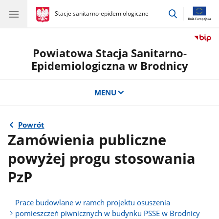
przejdź
gov.pl
Stacje sanitarno-epidemiologiczne
gov.pl
Stacje
do
sanitarno-
wyszukiwar
epidemiologiczne
Powiatowa Stacja Sanitarno-
Epidemiologiczna w Brodnicy
MENU
Powrót
Zamówienia publiczne
powyżej progu stosowania
PzP
Prace budowlane w ramch projektu osuszenia
pomieszczeń piwnicznych w budynku PSSE w Brodnicy