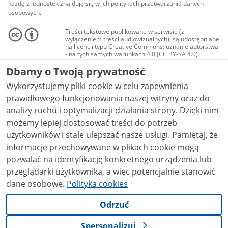
każdą z jednostek znajdują się w ich politykach przetwarzania danych
osobowych.
Treści tekstowe publikowane w serwisie (z
wyłączeniem treści audiowizualnych), są udostępniane
na licencji typu Creative Commons: uznanie autorstwa
- na tych samych warunkach 4.0 (CC BY-SA 4.0).
Materiały audiowizualne, w tym zdjęcia, materiały
Dbamy o Twoją prywatność
audio i wideo, są udostępniane na licencji typu
Creative Commons: uznanie autorstwa użycie
Wykorzystujemy pliki cookie w celu zapewnienia
niekomercyjne - bez utworów zależnych 4.0 (CC BY-
NC-ND 4.0), o ile nie jest to stwierdzone inaczej.
prawidłowego funkcjonowania naszej witryny oraz do
analizy ruchu i optymalizacji działania strony. Dzięki nim
możemy lepiej dostosować treści do potrzeb
użytkowników i stale ulepszać nasze usługi. Pamiętaj, że
informacje przechowywane w plikach cookie mogą
pozwalać na identyfikację konkretnego urządzenia lub
przeglądarki użytkownika, a więc potencjalnie stanowić
dane osobowe.
Polityka cookies
Odrzuć
Spersonalizuj