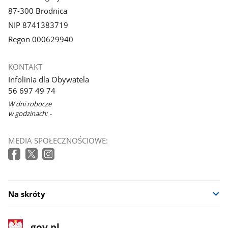
87-300 Brodnica
NIP 8741383719
Regon 000629940
KONTAKT
Infolinia dla Obywatela
56 697 49 74
W dni robocze
w godzinach: -
MEDIA SPOŁECZNOŚCIOWE:
Na skróty
stopka
Strona
gov.pl