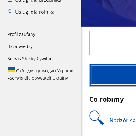
Usługi dla rolnika
Dokumenty
Profil zaufany
i
wnioski
Baza wiedzy
do
Serwis Służby Cywilnej
pobrania
Zgłoś
Сайт для громадян України
interwencję
–
Serwis dla obywateli Ukrainy
Co robimy
Nadzór sa