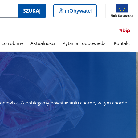
Logowanie
SZUKAJ
mObywatel
do
panelu
Co robimy
Aktualności
Pytania i odpowiedzi
Kontakt
 środowisk. Zapobiegamy powstawaniu chorób, w tym chorób