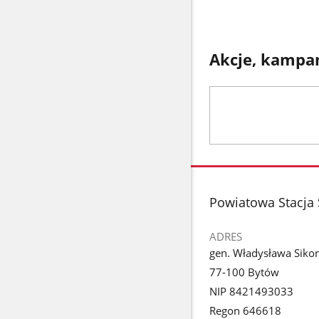
Akcje, kampan
stopka
Powiatowa Stacja 
ADRES
gen. Władysława Sikor
77-100 Bytów
NIP 8421493033
Regon 646618