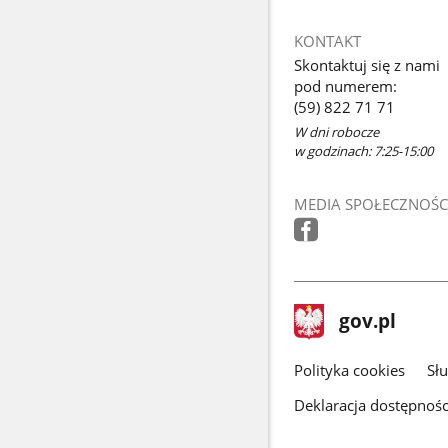
KONTAKT
Skontaktuj się z nami
pod numerem:
(59) 822 71 71
W dni robocze
w godzinach: 7:25-15:00
MEDIA SPOŁECZNOŚC
stopka
Strona
gov.pl
gov.pl
główna
gov.pl
Polityka cookies
Sł
Deklaracja dostępnośc