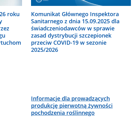
026 roku
Komunikat Głównego Inspektora
y
Sanitarnego z dnia 15.09.2025 dla
rzez
świadczeniodawców w sprawie
gu
zasad dystrybucji szczepionek
zytuchom
przeciw COVID-19 w sezonie
2025/2026
Informacje dla prowadzących
produkcję pierwotną żywności
pochodzenia roślinnego