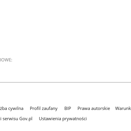
IOWE:
użba cywilna
Profil zaufany
BIP
Prawa autorskie
Warunki
i serwisu Gov.pl
Ustawienia prywatności