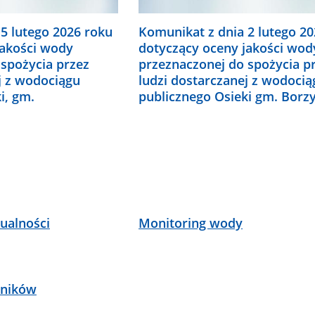
5 lutego 2026 roku
Komunikat z dnia 2 lutego 2
jakości wody
dotyczący oceny jakości wod
 spożycia przez
przeznaczonej do spożycia p
j z wodociągu
ludzi dostarczanej z wodocią
i, gm.
publicznego Osieki gm. Bor
ualności
Monitoring wody
lników