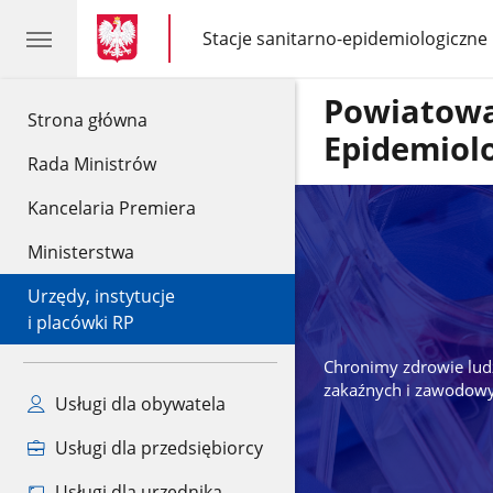
gov.pl
gov.pl
Stacje sanitarno-epidemiologiczne
gov.pl
Stacje
sanitarno-
epidemiologiczne
Powiatowa
gov.pl
Strona główna
Epidemiol
Rada Ministrów
Kancelaria Premiera
Ministerstwa
Urzędy, instytucje
i placówki RP
Chronimy zdrowie lud
zakaźnych i zawodowy
Usługi dla obywatela
Usługi dla przedsiębiorcy
Usługi dla urzędnika