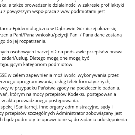
 a także prowadzenie działalności w zakresie profilaktyki
ku z powyższym współpraca z w/w podmiotami jest
itarno-Epidemiologiczna w Dąbrowie Górniczej okaże się
enia Pani/Pana wniosku/petycji Pani / Pana dane zostaną
o do jej rozpatrzenia.
danych osobowych inaczej niż na podstawie przepisów prawa
cji zadań/usług. Dlatego mogą one mogą być
stępującym kategoriom podmiotów:
 PSSE w celem zapewnienia możliwości wykonywania przez
tycznego oprogramowania, usług teleinformatycznych,
awcy w przypadku Państwa zgody na podzlecenie badania.
powań, którym na mocy przepisów Kodeksu postępowania
ąd w akta prowadzonego postępowania;
pekcji Sanitarnej, inne organy administracyjne, sądy i
cy przepisów szczególnych Administrator zobowiązany jest
h bądź podmioty te uprawnione są do żądania udostępnienia