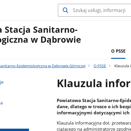
 Stacja Sanitarno-
ogiczna w Dąbrowie
O PSSE
Sanitarno-Epidemiologiczna w Dąbrowie Górniczej
O PSSE
Klauzula 
Klauzula info
je
Powiatowa Stacja Sanitarno-Epid
na
dane, dlatego w trosce o ich bez
informacyjnymi dotyczącymi ich
Klauzula informacyjna dot. przetw
ciążącego na administratorze zgodnie