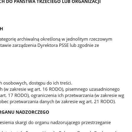
H DO PAŃSTWA TRZECIEGO LUB ORGANIZACJI
CH
ategorię archiwalną określoną w jednolitym rzeczowym
tawie zarządzenia Dyrektora PSSE lub zgodnie ze
h osobowych, dostępu do ich treści.
h (w zakresie wg art. 16 RODO), pisemnego uzasadnionego
 art. 17 RODO), ograniczenia ich przetwarzania (w zakresie wg
obec przetwarzania danych (w zakresie wg art. 21 RODO).
ORGANU NADZORCZEGO
sienia skargi do organu nadzorującego przestrzeganie