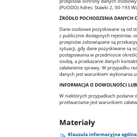
przepisów ochrony danych osobowy
(PUODO) Adres: Stawki 2, 00-193 Wa
ŹRÓDŁO POCHODZENIA DANYCH
Dane osobowe pozyskiwane są od st
z publicznie dostępnych rejestrów,
przepisów zobowiązane są przekazyw
sytuacji, gdy dane pozyskiwane są o
postępowania w przedmiocie określ
osobę, a przekazanie danych kontak
załatwienie sprawy. W przypadku rea
danych jest warunkiem wykonania u
INFORMACJA O DOWOLNOŚCI LU
W niektórych przypadkach podanie 
przetwarzanie jest warunkiem załat
Materiały
Klauzula informacyjna ogóln