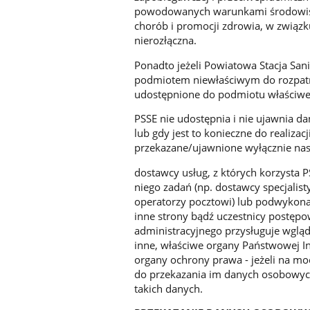
powodowanych warunkami środowiska,
chorób i promocji zdrowia, w związ
nierozłączna.
Ponadto jeżeli Powiatowa Stacja San
podmiotem niewłaściwym do rozpatrz
udostępnione do podmiotu właściweg
PSSE nie udostępnia i nie ujawnia 
lub gdy jest to konieczne do realiza
przekazane/ujawnione wyłącznie na
dostawcy usług, z których korzysta
niego zadań (np. dostawcy specjalis
operatorzy pocztowi) lub podwykon
inne strony bądź uczestnicy postę
administracyjnego przysługuje wgl
inne, właściwe organy Państwowej Ins
organy ochrony prawa - jeżeli na mo
do przekazania im danych osobowyc
takich danych.