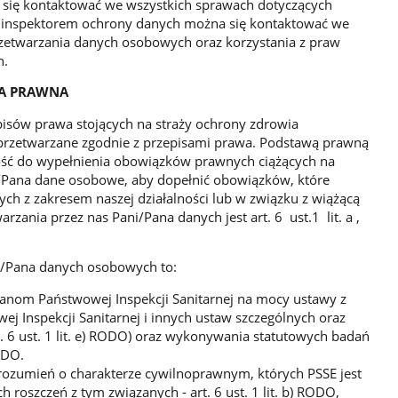
się kontaktować we wszystkich sprawach dotyczących
 inspektorem ochrony danych można się kontaktować we
zetwarzania danych osobowych oraz korzystania z praw
h.
WA PRAWNA
isów prawa stojących na straży ochrony zdrowia
 przetwarzane zgodnie z przepisami prawa. Podstawą prawną
ość do wypełnienia obowiązków prawnych ciążących na
/Pana dane osobowe, aby dopełnić obowiązków, które
ch z zakresem naszej działalności lub w związku z wiążącą
ania przez nas Pani/Pana danych jest art. 6 ust.1 lit. a ,
i/Pana danych osobowych to:
ganom Państwowej Inspekcji Sanitarnej na mocy ustawy z
ej Inspekcji Sanitarnej i innych ustaw szczególnych oraz
 6 ust. 1 lit. e) RODO) oraz wykonywania statutowych badań
RODO.
orozumień o charakterze cywilnoprawnym, których PSSE jest
 roszczeń z tym związanych - art. 6 ust. 1 lit. b) RODO,