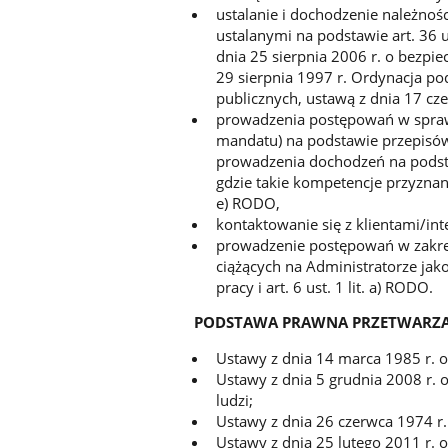
ustalanie i dochodzenie należno
ustalanymi na podstawie art. 36 u
dnia 25 sierpnia 2006 r. o bezpie
29 sierpnia 1997 r. Ordynacja po
publicznych, ustawą z dnia 17 cz
prowadzenia postępowań w spraw
mandatu) na podstawie przepisó
prowadzenia dochodzeń na podst
gdzie takie kompetencje przyznano
e) RODO,
kontaktowanie się z klientami/i
prowadzenie postępowań w zakres
ciążących na Administratorze ja
pracy i art. 6 ust. 1 lit. a) RODO.
PODSTAWA PRAWNA PRZETWARZAN
Ustawy z dnia 14 marca 1985 r. o
Ustawy z dnia 5 grudnia 2008 r. 
ludzi;
Ustawy z dnia 26 czerwca 1974 r.
Ustawy z dnia 25 lutego 2011 r. 