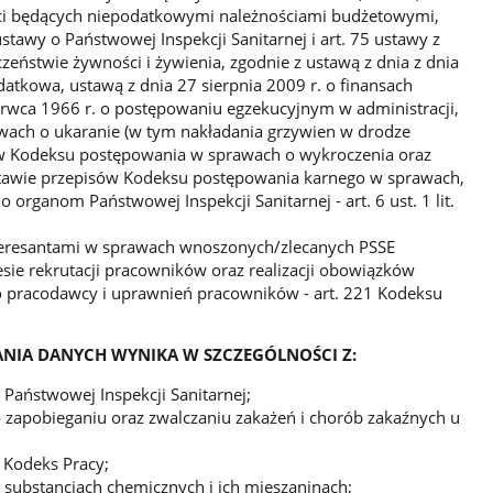
ści będących niepodatkowymi należnościami budżetowymi,
stawy o Państwowej Inspekcji Sanitarnej i art. 75 ustawy z
czeństwie żywności i żywienia, zgodnie z ustawą z dnia z dnia
datkowa, ustawą z dnia 27 sierpnia 2009 r. o finansach
erwca 1966 r. o postępowaniu egzekucyjnym w administracji,
ach o ukaranie (w tym nakładania grzywien w drodze
w Kodeksu postępowania w sprawach o wykroczenia oraz
awie przepisów Kodeksu postępowania karnego w sprawach,
 organom Państwowej Inspekcji Sanitarnej - art. 6 ust. 1 lit.
nteresantami w sprawach wnoszonych/zlecanych PSSE
ie rekrutacji pracowników oraz realizacji obowiązków
ko pracodawcy i uprawnień pracowników - art. 221 Kodeksu
IA DANYCH WYNIKA W SZCZEGÓLNOŚCI Z:
 Państwowej Inspekcji Sanitarnej;
o zapobieganiu oraz zwalczaniu zakażeń i chorób zakaźnych u
 Kodeks Pracy;
o substancjach chemicznych i ich mieszaninach;