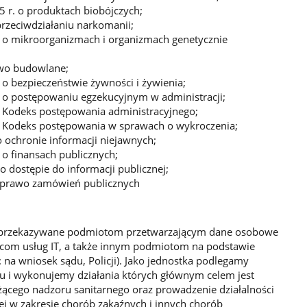
5 r. o produktach biobójczych;
przeciwdziałaniu narkomanii;
. o mikroorganizmach i organizmach genetycznie
awo budowlane;
 o bezpieczeństwie żywności i żywienia;
. o postępowaniu egzekucyjnym w administracji;
. Kodeks postępowania administracyjnego;
r. Kodeks postępowania w sprawach o wykroczenia;
o ochronie informacji niejawnych;
 o finansach publicznych;
o dostępie do informacji publicznej;
. prawo zamówień publicznych
 przekazywane podmiotom przetwarzającym dane osobowe
awcom usług IT, a także innym podmiotom na podstawie
 na wniosek sądu, Policji). Jako jednostka podlegamy
 i wykonujemy działania których głównym celem jest
ącego nadzoru sanitarnego oraz prowadzenie działalności
j w zakresie chorób zakaźnych i innych chorób