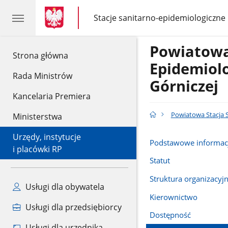
gov.pl
gov.pl
Stacje sanitarno-epidemiologiczne
gov.pl
Stacje
sanitarno-
epidemiologiczne
Powiatowa
gov.pl
Strona główna
Epidemiol
Rada Ministrów
Górniczej
Kancelaria Premiera
Powiatowa Stacja 
Ministerstwa
Urzędy, instytucje
Podstawowe informac
i placówki RP
Statut
Struktura organizacyj
Usługi dla obywatela
Kierownictwo
Usługi dla przedsiębiorcy
Dostępność
Usługi dla urzędnika