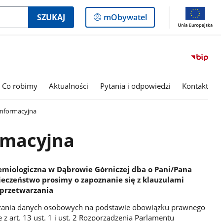
Logowanie
SZUKAJ
mObywatel
do
panelu
Co robimy
Aktualności
Pytania i odpowiedzi
Kontakt
informacyjna
rmacyjna
emiologiczna w Dąbrowie Górniczej dba o Pani/Pana
pieczeństwo prosimy o zapoznanie się z klauzulami
 przetwarzania
arzania danych osobowych na podstawie obowiązku prawnego
 z art. 13 ust. 1 i ust. 2 Rozporządzenia Parlamentu