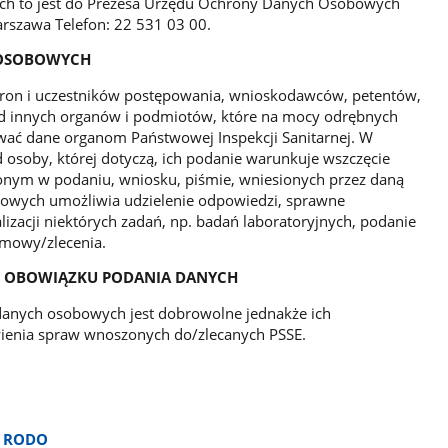
ch to jest do Prezesa Urzędu Ochrony Danych Osobowych
rszawa Telefon: 22 531 03 00.
 OSOBOWYCH
ron i uczestników postępowania, wnioskodawców, petentów,
 od innych organów i podmiotów, które na mocy odrębnych
ać dane organom Państwowej Inspekcji Sanitarnej. W
d osoby, której dotyczą, ich podanie warunkuje wszczęcie
onym w podaniu, wniosku, piśmie, wniesionych przez daną
towych umożliwia udzielenie odpowiedzi, sprawne
lizacji niektórych zadań, np. badań laboratoryjnych, podanie
mowy/zlecenia.
B OBOWIĄZKU PODANIA DANYCH
danych osobowych jest dobrowolne jednakże ich
wienia spraw wnoszonych do/zlecanych PSSE.
a RODO