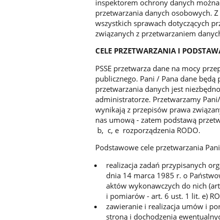
inspektorem ochrony danych można 
przetwarzania danych osobowych. Z
wszystkich sprawach dotyczących pr
związanych z przetwarzaniem danyc
CELE PRZETWARZANIA I PODSTA
PSSE przetwarza dane na mocy przep
publicznego. Pani / Pana dane będą
przetwarzania danych jest niezbędn
administratorze. Przetwarzamy Pani
wynikają z przepisów prawa związany
nas umową - zatem podstawą przetwarz
b, c, e rozporządzenia RODO.
Podstawowe cele przetwarzania Pan
realizacja zadań przypisanych or
dnia 14 marca 1985 r. o Państwow
aktów wykonawczych do nich (art.
i pomiarów - art. 6 ust. 1 lit. e) 
zawieranie i realizacja umów i p
stroną i dochodzenia ewentualnych