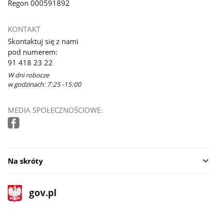
Regon 000591892
KONTAKT
Skontaktuj się z nami
pod numerem:
91 418 23 22
W dni robocze
w godzinach: 7:25 -15:00
MEDIA SPOŁECZNOŚCIOWE:
Na skróty
stopka
Strona
gov.pl
gov.pl
główna