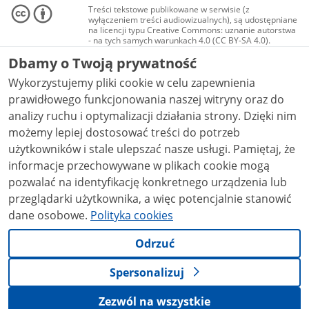
Treści tekstowe publikowane w serwisie (z
wyłączeniem treści audiowizualnych), są udostępniane
na licencji typu Creative Commons: uznanie autorstwa
- na tych samych warunkach 4.0 (CC BY-SA 4.0).
Materiały audiowizualne, w tym zdjęcia, materiały
Dbamy o Twoją prywatność
audio i wideo, są udostępniane na licencji typu
Creative Commons: uznanie autorstwa użycie
Wykorzystujemy pliki cookie w celu zapewnienia
niekomercyjne - bez utworów zależnych 4.0 (CC BY-
NC-ND 4.0), o ile nie jest to stwierdzone inaczej.
prawidłowego funkcjonowania naszej witryny oraz do
analizy ruchu i optymalizacji działania strony. Dzięki nim
możemy lepiej dostosować treści do potrzeb
użytkowników i stale ulepszać nasze usługi. Pamiętaj, że
informacje przechowywane w plikach cookie mogą
pozwalać na identyfikację konkretnego urządzenia lub
przeglądarki użytkownika, a więc potencjalnie stanowić
dane osobowe.
Polityka cookies
Odrzuć
Spersonalizuj
Zezwól na wszystkie