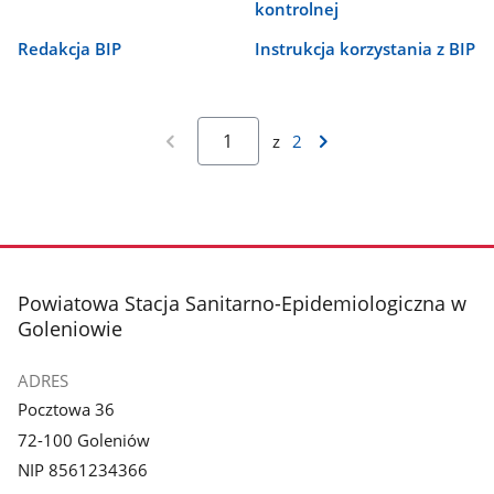
kontrolnej
Redakcja BIP
Instrukcja korzystania z BIP
z
2
stopka
Powiatowa Stacja Sanitarno-Epidemiologiczna w
Goleniowie
ADRES
Pocztowa 36
72-100 Goleniów
NIP 8561234366