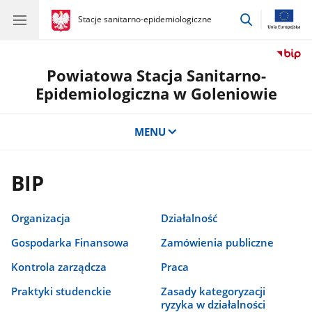
przejdź
gov.pl
Stacje sanitarno-epidemiologiczne
gov.pl
Stacje
do
sanitarno-
wyszukiwar
epidemiologiczne
Powiatowa Stacja Sanitarno-
Epidemiologiczna w Goleniowie
MENU
BIP
Organizacja
Działalność
Gospodarka Finansowa
Zamówienia publiczne
Kontrola zarządcza
Praca
Praktyki studenckie
Zasady kategoryzacji
ryzyka w działalności