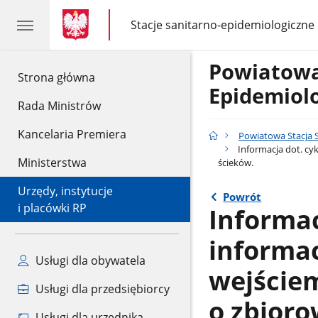
gov.pl
gov.pl
Stacje sanitarno-epidemiologiczne
gov.pl
Stacje
sanitarno-
epidemiologiczne
Powiatowa
gov.pl
Strona główna
Epidemiol
Rada Ministrów
Kancelaria Premiera
Powiatowa Stacja 
Informacja dot. cy
Ministerstwa
ścieków.
Urzędy, instytucje
Powrót
i placówki RP
Informac
informa
Usługi dla obywatela
wejściem
Usługi dla przedsiębiorcy
o zbior
Usługi dla urzędnika