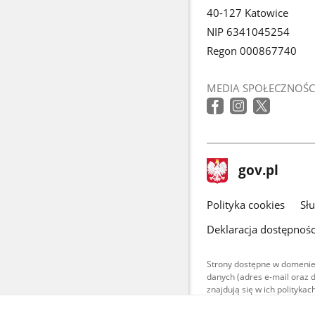
40-127 Katowice
NIP 6341045254
Regon 000867740
MEDIA SPOŁECZNOŚC
stopka
Strona
gov.pl
gov.pl
główna
gov.pl
Polityka cookies
Sł
Deklaracja dostępnośc
Strony dostępne w domenie
danych (adres e-mail oraz 
znajdują się w ich polityk