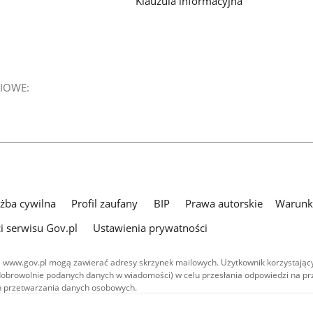
Klauzula informacyjna
IOWE:
użba cywilna
Profil zaufany
BIP
Prawa autorskie
Warunki
i serwisu Gov.pl
Ustawienia prywatności
 www.gov.pl mogą zawierać adresy skrzynek mailowych. Użytkownik korzystający
dobrowolnie podanych danych w wiadomości) w celu przesłania odpowiedzi na prz
ach przetwarzania danych osobowych.