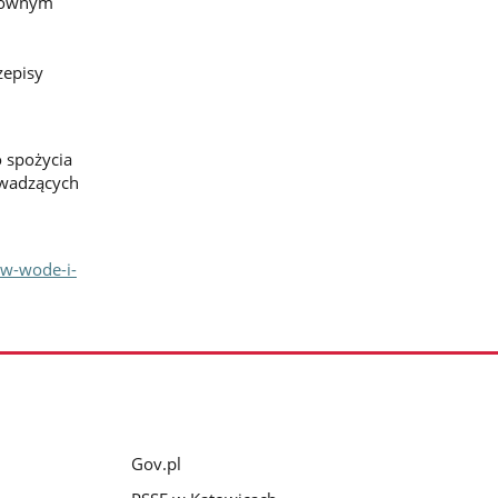
Głównym
zepisy
 spożycia
owadzących
-w-wode-i-
Gov.pl