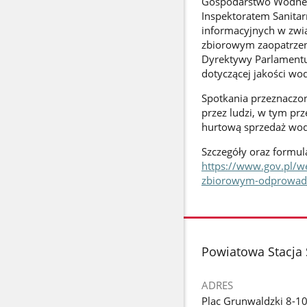
Gospodarstwo Wodne W
Inspektoratem Sanitar
informacyjnych w zwią
zbiorowym zaopatrzen
Dyrektywy Parlamentu 
dotyczącej jakości wod
Spotkania przeznaczo
przez ludzi, w tym p
hurtową sprzedaż wod
Szczegóły oraz formul
https://www.gov.pl/w
zbiorowym-odprowadz
stopka
Powiatowa Stacja
ADRES
Plac Grunwaldzki 8-1