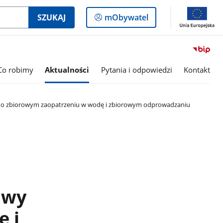
Logowanie
SZUKAJ
mObywatel
do
panelu
Co robimy
Aktualności
Pytania i odpowiedzi
Kontakt
awy o zbiorowym zaopatrzeniu w wodę i zbiorowym odprowadzaniu
awy
ę i