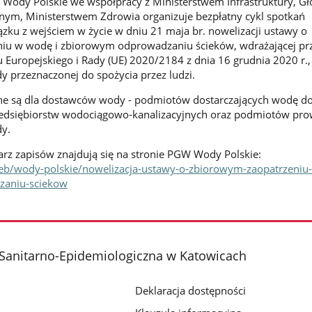
ody Polskie we współpracy z Ministerstwem Infrastruktury, 
nym, Ministerstwem Zdrowia organizuje bezpłatny cykl spotkań
zku z wejściem w życie w dniu 21 maja br. nowelizacji ustawy o
iu w wodę i zbiorowym odprowadzaniu ścieków, wdrażającej pr
Europejskiego i Rady (UE) 2020/2184 z dnia 16 grudnia 2020 r.,
y przeznaczonej do spożycia przez ludzi.
ne są dla dostawców wody - podmiotów dostarczających wodę do
rzedsiębiorstw wodociągowo-kanalizacyjnych oraz podmiotów pr
y.
arz zapisów znajdują się na stronie PGW Wody Polskie:
eb/wody-polskie/nowelizacja-ustawy-o-zbiorowym-zaopatrzeniu
aniu-sciekow
 Sanitarno-Epidemiologiczna w Katowicach
Deklaracja dostępności
0