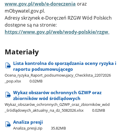
www.gov.pl/web/e-doreczenia
oraz
mObywatel.gov.pl.
Adresy skrzynek e-Doręczeń RZGW Wód Polskich
dostępne są na stronie:
https://www.gov.pl/web/wody-polskie/rzgw
.
Materiały
Lista kontrolna do sporządzania oceny ryzyka i
raportu podsumowującego
Ocena​_ryzyka​_Raport​_podsumowujacy​_Checklista​_22072026​
_pop.xlsx
0.02MB
Wykaz obszarów ochronnych GZWP oraz
zbiorników wód śródlądowych
Wykaz​_obszarów​_ochronnych​_GZWP​_oraz​_zbiorników​_wód​
_śródlądowych​_aktualny​_na​_dz​_5082026.xlsx
0.02MB
Analiza presji
Analiza​_presji.zip
35.82MB