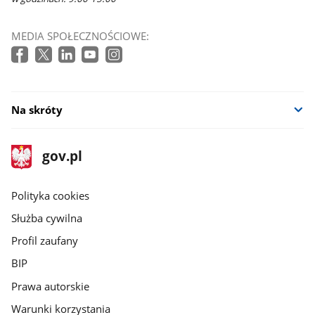
MEDIA SPOŁECZNOŚCIOWE:
Na skróty
stopka
Strona
gov.pl
gov.pl
główna
gov.pl
Polityka cookies
Służba cywilna
Profil zaufany
BIP
Prawa autorskie
Warunki korzystania