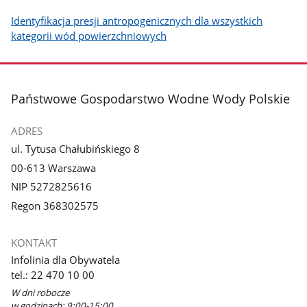
Identyfikacja presji antropogenicznych dla wszystkich
kategorii wód powierzchniowych
stopka
Państwowe Gospodarstwo Wodne Wody Polskie
ADRES
ul. Tytusa Chałubińskiego 8
00-613 Warszawa
NIP 5272825616
Regon 368302575
KONTAKT
Infolinia dla Obywatela
tel.: 22 470 10 00
W dni robocze
w godzinach: 9:00-15:00