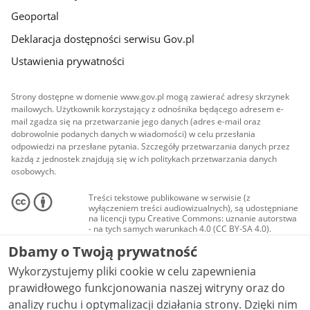
Geoportal
Deklaracja dostępności serwisu Gov.pl
Ustawienia prywatności
Strony dostępne w domenie www.gov.pl mogą zawierać adresy skrzynek
mailowych. Użytkownik korzystający z odnośnika będącego adresem e-
mail zgadza się na przetwarzanie jego danych (adres e-mail oraz
dobrowolnie podanych danych w wiadomości) w celu przesłania
odpowiedzi na przesłane pytania. Szczegóły przetwarzania danych przez
każdą z jednostek znajdują się w ich politykach przetwarzania danych
osobowych.
Treści tekstowe publikowane w serwisie (z
wyłączeniem treści audiowizualnych), są udostępniane
na licencji typu Creative Commons: uznanie autorstwa
- na tych samych warunkach 4.0 (CC BY-SA 4.0).
Materiały audiowizualne, w tym zdjęcia, materiały
Dbamy o Twoją prywatność
audio i wideo, są udostępniane na licencji typu
Creative Commons: uznanie autorstwa użycie
Wykorzystujemy pliki cookie w celu zapewnienia
niekomercyjne - bez utworów zależnych 4.0 (CC BY-
NC-ND 4.0), o ile nie jest to stwierdzone inaczej.
prawidłowego funkcjonowania naszej witryny oraz do
analizy ruchu i optymalizacji działania strony. Dzięki nim