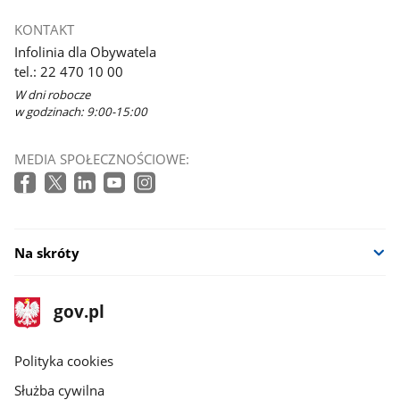
KONTAKT
Infolinia dla Obywatela
tel.: 22 470 10 00
W dni robocze
w godzinach: 9:00-15:00
MEDIA SPOŁECZNOŚCIOWE:
Na skróty
stopka
Strona
gov.pl
gov.pl
główna
gov.pl
Polityka cookies
Służba cywilna