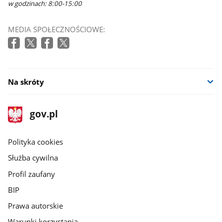
w godzinach: 8:00-15:00
MEDIA SPOŁECZNOŚCIOWE:
Na skróty
stopka
Strona
gov.pl
gov.pl
główna
gov.pl
Polityka cookies
Służba cywilna
Profil zaufany
BIP
Prawa autorskie
Warunki korzystania