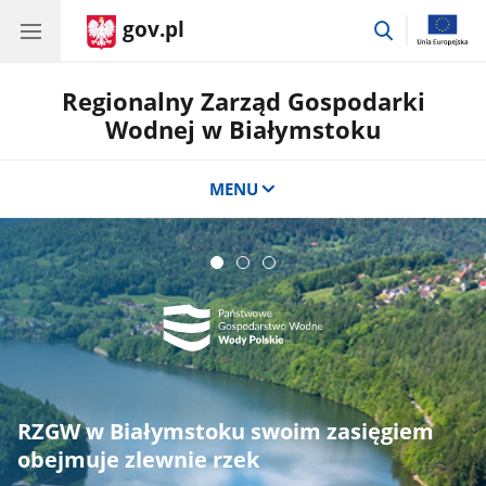
gov.pl
przejdź
do
wyszukiwar
Regionalny Zarząd Gospodarki
Wodnej w Białymstoku
MENU
RZGW w Białymstoku swoim zasięgiem
D
obejmuje zlewnie rzek
R