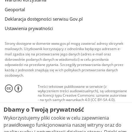
Geoportal
Deklaracja dostępności serwisu Gov.pl
Ustawienia prywatności
Strony dostępne w domenie www.gov.pl mogą zawierać adresy skrzynek
mailowych. Użytkownik korzystający z odnośnika będącego adresem e-
mail zgadza się na przetwarzanie jego danych (adres e-mail oraz
dobrowolnie podanych danych w wiadomości) w celu przesłania
odpowiedzi na przesłane pytania. Szczegóły przetwarzania danych przez
każdą z jednostek znajdują się w ich politykach przetwarzania danych
osobowych.
Treści tekstowe publikowane w serwisie (z
wyłączeniem treści audiowizualnych), są udostępniane
na licencji typu Creative Commons: uznanie autorstwa
- na tych samych warunkach 4.0 (CC BY-SA 4.0).
Materiały audiowizualne, w tym zdjęcia, materiały
Dbamy o Twoją prywatność
audio i wideo, są udostępniane na licencji typu
Creative Commons: uznanie autorstwa użycie
Wykorzystujemy pliki cookie w celu zapewnienia
niekomercyjne - bez utworów zależnych 4.0 (CC BY-
NC-ND 4.0), o ile nie jest to stwierdzone inaczej.
prawidłowego funkcjonowania naszej witryny oraz do