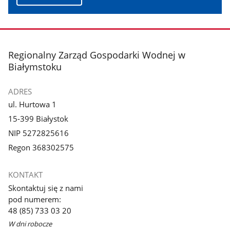
stopka
Regionalny Zarząd Gospodarki Wodnej w
Białymstoku
ADRES
ul. Hurtowa 1
15-399 Białystok
NIP 5272825616
Regon 368302575
KONTAKT
Skontaktuj się z nami
pod numerem:
48 (85) 733 03 20
W dni robocze