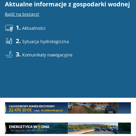
Aktualne informacje z gospodarki wodnej
E
Bądź na bieżąco!
Do
1.
Aktualności
2.
Sytuacja hydrologiczna
3.
Komunikaty nawigacyjne
Mini
baner
Całodowy
numer
MEW
kryzysowy
Energetyka