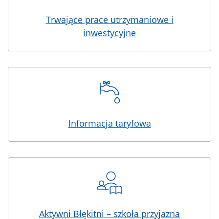
Trwające prace utrzymaniowe i
inwestycyjne
Informacja taryfowa
Aktywni Błękitni – szkoła przyjazna