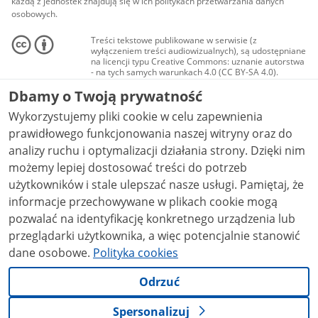
każdą z jednostek znajdują się w ich politykach przetwarzania danych
osobowych.
Treści tekstowe publikowane w serwisie (z
wyłączeniem treści audiowizualnych), są udostępniane
na licencji typu Creative Commons: uznanie autorstwa
- na tych samych warunkach 4.0 (CC BY-SA 4.0).
Materiały audiowizualne, w tym zdjęcia, materiały
Dbamy o Twoją prywatność
audio i wideo, są udostępniane na licencji typu
Creative Commons: uznanie autorstwa użycie
Wykorzystujemy pliki cookie w celu zapewnienia
niekomercyjne - bez utworów zależnych 4.0 (CC BY-
NC-ND 4.0), o ile nie jest to stwierdzone inaczej.
prawidłowego funkcjonowania naszej witryny oraz do
analizy ruchu i optymalizacji działania strony. Dzięki nim
możemy lepiej dostosować treści do potrzeb
użytkowników i stale ulepszać nasze usługi. Pamiętaj, że
informacje przechowywane w plikach cookie mogą
pozwalać na identyfikację konkretnego urządzenia lub
przeglądarki użytkownika, a więc potencjalnie stanowić
dane osobowe.
Polityka cookies
Odrzuć
Spersonalizuj