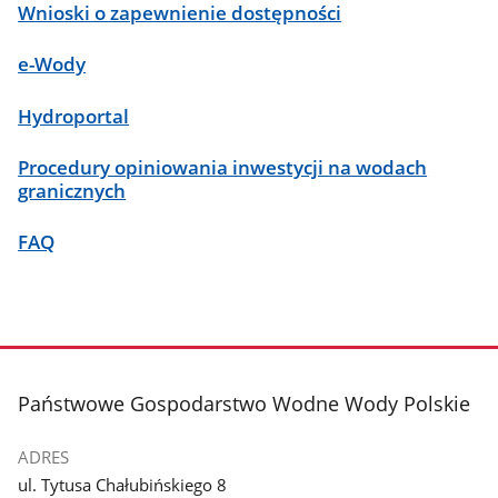
Wnioski o zapewnienie dostępności
e-Wody
Hydroportal
Procedury opiniowania inwestycji na wodach
granicznych
FAQ
stopka
Państwowe Gospodarstwo Wodne Wody Polskie
ADRES
ul. Tytusa Chałubińskiego 8