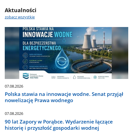
wodna
Aktualności
-
najważniejsze
zobacz wszystkie
informacje
07.08.2026
Polska stawia na innowacje wodne. Senat przyjął
nowelizację Prawa wodnego
07.08.2026
90 lat Zapory w Porąbce. Wydarzenie łączące
historię i przyszłość gospodarki wodnej