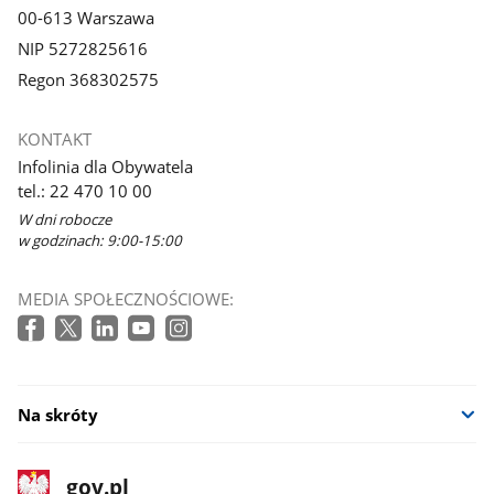
00-613 Warszawa
NIP 5272825616
Regon 368302575
KONTAKT
Infolinia dla Obywatela
tel.: 22 470 10 00
W dni robocze
w godzinach: 9:00-15:00
MEDIA SPOŁECZNOŚCIOWE:
Na skróty
stopka
Strona
gov.pl