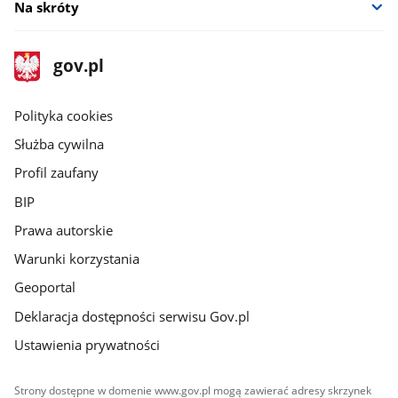
Na skróty
stopka
Strona
gov.pl
gov.pl
główna
gov.pl
Polityka cookies
Służba cywilna
Profil zaufany
BIP
Prawa autorskie
Warunki korzystania
Geoportal
Deklaracja dostępności serwisu Gov.pl
Ustawienia prywatności
Strony dostępne w domenie www.gov.pl mogą zawierać adresy skrzynek