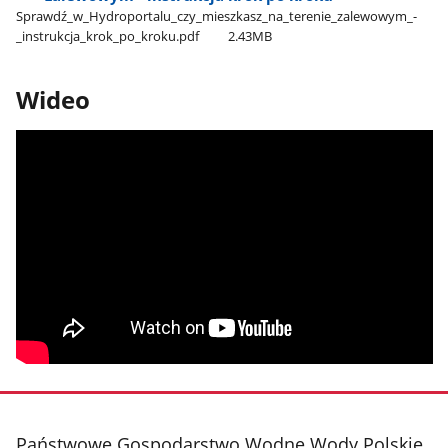
Sprawdź​_w​_Hydroportalu​_czy​_mieszkasz​_na​_terenie​_zalewowym​_-​
_instrukcja​_krok​_po​_kroku.pdf
2.43MB
Wideo
stopka
Państwowe Gospodarstwo Wodne Wody Polskie