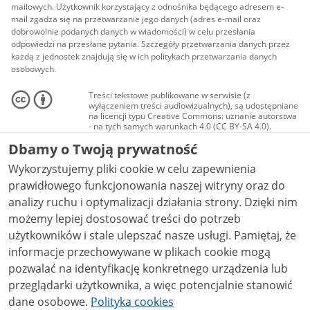
mailowych. Użytkownik korzystający z odnośnika będącego adresem e-
mail zgadza się na przetwarzanie jego danych (adres e-mail oraz
dobrowolnie podanych danych w wiadomości) w celu przesłania
odpowiedzi na przesłane pytania. Szczegóły przetwarzania danych przez
każdą z jednostek znajdują się w ich politykach przetwarzania danych
osobowych.
Treści tekstowe publikowane w serwisie (z
wyłączeniem treści audiowizualnych), są udostępniane
na licencji typu Creative Commons: uznanie autorstwa
- na tych samych warunkach 4.0 (CC BY-SA 4.0).
Materiały audiowizualne, w tym zdjęcia, materiały
Dbamy o Twoją prywatność
audio i wideo, są udostępniane na licencji typu
Creative Commons: uznanie autorstwa użycie
Wykorzystujemy pliki cookie w celu zapewnienia
niekomercyjne - bez utworów zależnych 4.0 (CC BY-
NC-ND 4.0), o ile nie jest to stwierdzone inaczej.
prawidłowego funkcjonowania naszej witryny oraz do
analizy ruchu i optymalizacji działania strony. Dzięki nim
możemy lepiej dostosować treści do potrzeb
użytkowników i stale ulepszać nasze usługi. Pamiętaj, że
informacje przechowywane w plikach cookie mogą
pozwalać na identyfikację konkretnego urządzenia lub
przeglądarki użytkownika, a więc potencjalnie stanowić
dane osobowe.
Polityka cookies