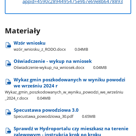
appid=4590c2894495475e9b7e69e8b6478893
Materiały
Wzór wniosku
wzór​_wniosku​_z​_RODO.docx
0.04MB
Oświadczenie - wykup na wniosek
Oświadczenie-wykup​_na​_wniosek.docx
0.04MB
Wykaz gmin poszkodowanych w wyniku powodzi
we wrześniu 2024 r
Wykaz​_gmin​_poszkodowanych​_w​_wyniku​_powodzi​_we​_wrześniu​
_2024​_r.docx
0.04MB
Specustawa powodziowa 3.0
Specustawa​_powodziowa​_30.pdf
0.65MB
Sprawdź w Hydroportalu czy mieszkasz na terenie
zalewowym - instrukcja krok po kroku